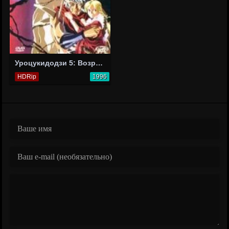
Уроцукидодзи 5: Возрождение сверхдемона
HDRip
1996