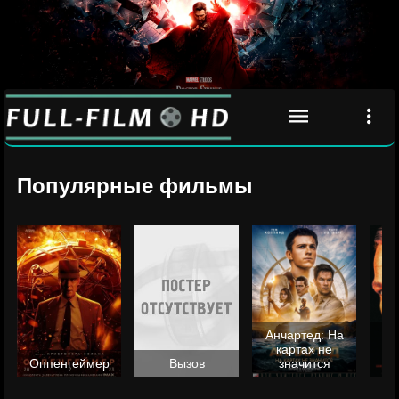
Популярные фильмы
Анчартед: На
картах не
ц
Оппенгеймер
Вызов
значится