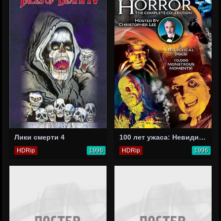
Лики смерти 4
100 лет ужаса: Невидимое зло
HDRip
1996
HDRip
1996