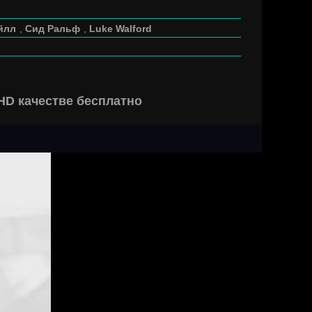
йлл
,
Сид Ральф
,
Luke Walford
HD качестве бесплатно