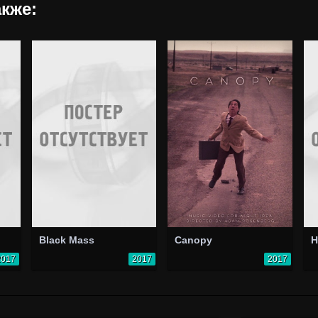
кже:
Black Mass
Canopy
2017
2017
2017