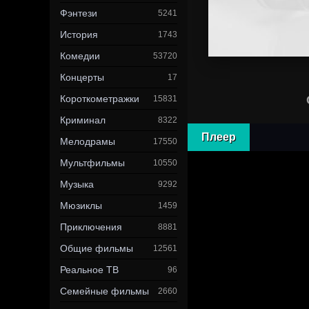
Фэнтези
5241
История
1743
Комедии
53720
Концерты
17
Короткометражки
15831
Криминал
8322
Плеер
Мелодрамы
17550
Мультфильмы
10550
Музыка
9292
Мюзиклы
1459
Приключения
8881
Общие фильмы
12561
Реальное ТВ
96
Семейные фильмы
2660