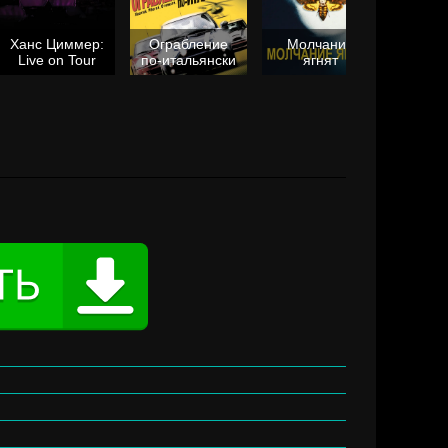
Ханс Циммер:
Ограбление
Молчание
Live on Tour
по-итальянски
ягнят
Та