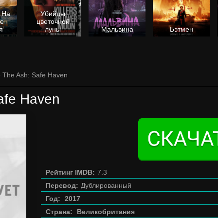
 На
Убийцы
не
цветочной
я
луны
Мальвина
Бэтмен
 The Ash: Safe Haven
afe Haven
Рейтинг IMDB:
7.3
Перевод:
Дублированный
Год:
2017
Страна:
Великобритания