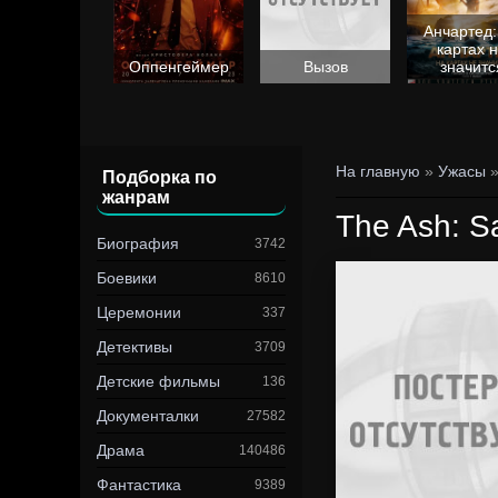
Анчартед:
картах 
Барби
Оппенгеймер
Вызов
значитс
На главную
»
Ужасы
»
Подборка по
жанрам
The Ash: S
Биография
3742
Боевики
8610
Церемонии
337
Детективы
3709
Детские фильмы
136
Документалки
27582
Драма
140486
Фантастика
9389