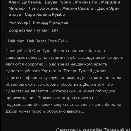
Алекс ДиЛемма
,
Бруна Рубио
,
Моника Ли
,
Мэрилин
Миллер
,
Луис Хоровиц
,
Мегэнн Скалли
,
Джон Эрик
Браун
,
Сара Хелена Кумбс
Режиссер:
Ричард Фридман
Возрастная группа:
16+
«Half Man. Half Beast. Pure Evil.»
Полицейский Стив Турлей и его напарник Хартиган
совершают облаву на стриптиз-клуб, завсегдатаями которого
являются оборотни. Но во время неудачного ареста
существо убивает Хартигана. Теперь Турлей должен
защитить официантку клуба по имени Джози, которая стала
объектом охоты со стороны оборотней. Дело в том, что
существо не является чистокровным, а имеет гибридное
происхождение. Только чистая кровь ничего не
подозревающей о своих сверхъестественных способностях
Джози может помочь оборотню выжить...
Смотреть онлайн Темный во