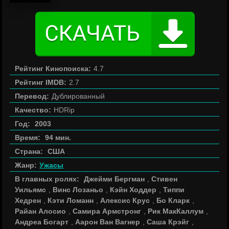
Рейтинг Кинопоиска:
4.7
Рейтинг IMDB:
2.7
Перевод:
Дублированный
Качество:
HDRip
Год:
2003
Время:
94 мин.
Страна:
США
Жанр:
Ужасы
В главных ролях:
Джейми Бергман
,
Стивен
Уильямс
,
Винс Лозаньо
,
Кэйн Ходдер
,
Типпи
Хедрен
,
Кэти Ломанн
,
Алексис Крус
,
Бо Кларк
,
Райан Алосио
,
Самира Армстронг
,
Рик МакКаллум
,
Андреа Богарт
,
Аарон Ван Вагнер
,
Саша Крэйг
,