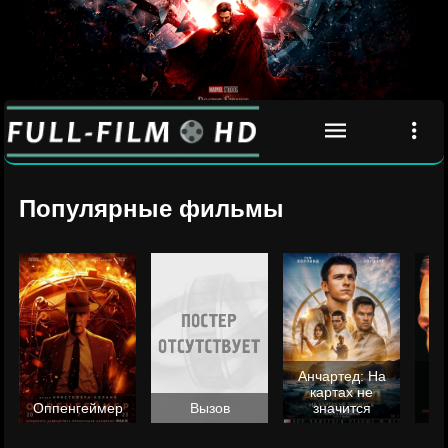
Популярные фильмы
Анчартед: На
картах не
ц
Оппенгеймер
Вызов
значится