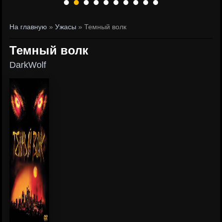
На главную
»
Ужасы
» Темный волк
Темный волк
DarkWolf