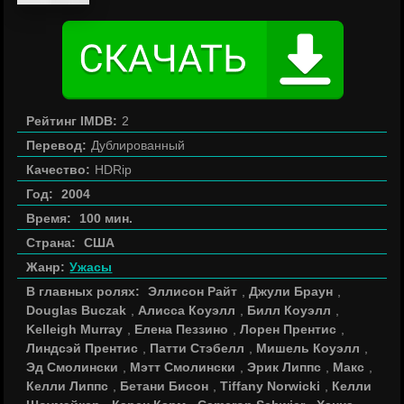
Рейтинг IMDB:
2
Перевод:
Дублированный
Качество:
HDRip
Год:
2004
Время:
100 мин.
Страна:
США
Жанр:
Ужасы
В главных ролях:
Эллисон Райт
,
Джули Браун
,
Douglas Buczak
,
Алисса Коуэлл
,
Билл Коуэлл
,
Kelleigh Murray
,
Елена Пеззино
,
Лорен Прентис
,
Линдсэй Прентис
,
Патти Стэбелл
,
Мишель Коуэлл
,
Эд Смолински
,
Мэтт Смолински
,
Эрик Липпс
,
Макс
,
Келли Липпс
,
Бетани Бисон
,
Tiffany Norwicki
,
Келли