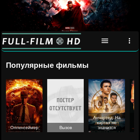
Популярные фильмы
Анчартед: На
картах не
ц
Оппенгеймер
Вызов
значится