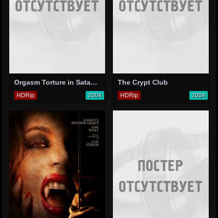
Orgasm Torture in Satan's Rape Clinic
The Crypt Club
HDRip
2004
HDRip
2004