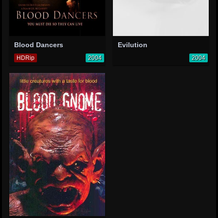
Blood Dancers
Evilution
HDRip
2004
2004