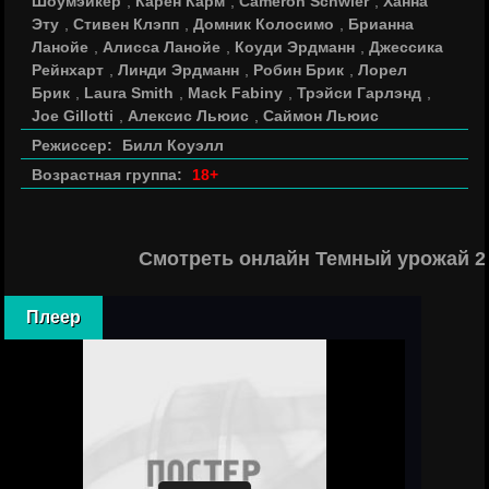
Шоумэйкер
,
Карен Карм
,
Cameron Schwier
,
Ханна
Эту
,
Стивен Клэпп
,
Домник Колосимо
,
Брианна
Ланойе
,
Алисса Ланойе
,
Коуди Эрдманн
,
Джессика
Рейнхарт
,
Линди Эрдманн
,
Робин Брик
,
Лорел
Брик
,
Laura Smith
,
Mack Fabiny
,
Трэйси Гарлэнд
,
Joe Gillotti
,
Алексис Льюис
,
Саймон Льюис
Режиссер:
Билл Коуэлл
Возрастная группа:
18+
Смотреть онлайн Темный урожай 2:
Плеер