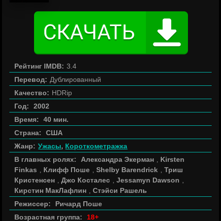
Рейтинг IMDB:
3.4
Перевод:
Дублированный
Качество:
HDRip
Год:
2002
Время:
40 мин.
Страна:
США
Жанр:
Ужасы
,
Короткометражка
В главных ролях:
Александра Экерман
,
Kirsten
Finkas
,
Клифф Поше
,
Shelby Barendrick
,
Триш
Кристенсен
,
Джо Косталес
,
Jessamyn Dawson
,
Кирстин МакЛафлин
,
Стэйси Рашель
Режиссер:
Ричард Поше
Возрастная группа:
18+