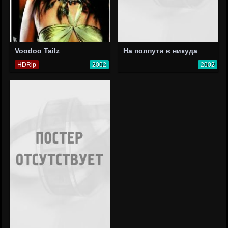
Voodoo Tailz
На полпути в никуда
HDRip
2002
2002