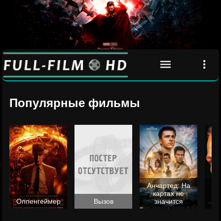
Популярные фильмы
Анчартед: На
картах не
ц
Оппенгеймер
Вызов
значится