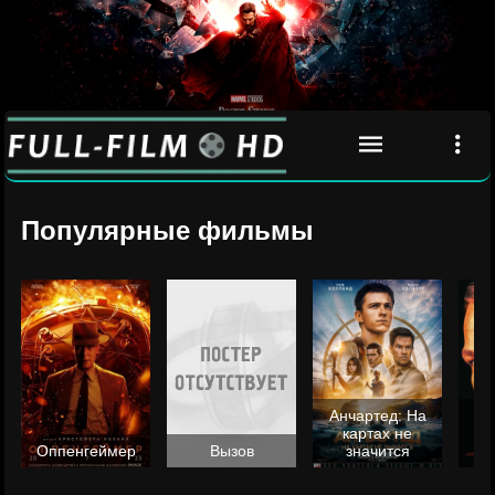
Популярные фильмы
Анчартед: На
картах не
ц
Оппенгеймер
Вызов
значится