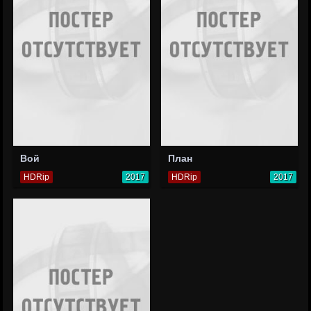
Вой
План
HDRip
2017
HDRip
2017