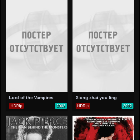
Lord of the Vampires
Xiong zhai you ling
HDRip
2002
HDRip
2002