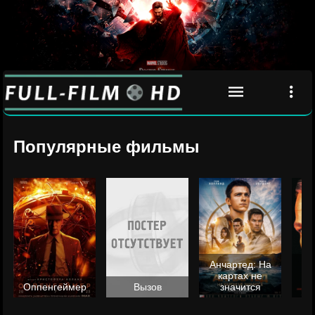
Популярные фильмы
Анчартед: На
картах не
ц
Оппенгеймер
Вызов
значится