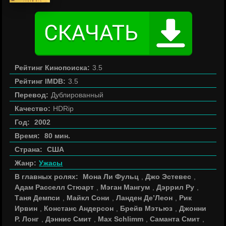
Рейтинг Кинопоиска:
3.5
Рейтинг IMDB:
3.5
Перевод:
Дублированный
Качество:
HDRip
Год:
2002
Время:
80 мин.
Страна:
США
Жанр:
Ужасы
В главных ролях:
Мона Ли Фульц
,
Джо Эстевес
,
Адам Расселл Стюарт
,
Мэган Мангум
,
Дэррил Ру
,
Таня Демпси
,
Майкл Сони
,
Ланден Де’Леон
,
Рик
Ирвин
,
Констанс Андерсон
,
Брейв Мэтьюз
,
Джонни
Р. Лонг
,
Дэннис Смит
,
Max Schlimm
,
Саманта Смит
,