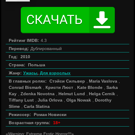
Рейтинг IMDB:
4.3
Перевод:
Дублированный
Год:
2010
Страна:
Польша
Жанр:
Ужасы
,
Для взрослых
В главных ролях:
Стэйси Сильвер
,
Maria Vaslova
,
Conrad Bismark
,
Кристи Люст
,
Kate Blonde
,
Sarka
Kay
,
Zdenka Novotna
,
Helmut Lund
,
Helga Cernik
,
Tiffany Lust
,
Julia Orlova
,
Olga Nowak
,
Dorothy
Slime
,
Carla Slatina
Режиссер:
Роман Новиски
Возрастная группа:
18+
«Warning: Extreme Erotic Horror!!!»