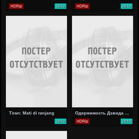
HDRip
2010
HDRip
2010
Tiran: Mati di ranjang
Одержимость Дэвида О'Райли
2010
HDRip
2010