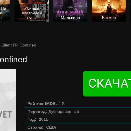
 На
Убийцы
не
цветочной
я
луны
Мальвина
Бэтмен
 Silent Hill Confined
Confined
Рейтинг IMDB:
4.2
Перевод:
Дублированный
Год:
2011
Страна:
США