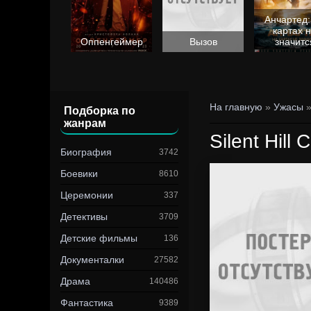
Анчартед:
картах 
Барби
Оппенгеймер
Вызов
значитс
На главную
»
Ужасы
»
Подборка по
жанрам
Silent Hill 
Биография
3742
Боевики
8610
Церемонии
337
Детективы
3709
Детские фильмы
136
Документалки
27582
Драма
140486
Фантастика
9389