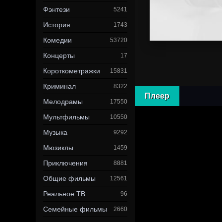
Фэнтези
5241
История
1743
Комедии
53720
Концерты
17
Короткометражки
15831
Криминал
8322
Плеер
Мелодрамы
17550
Мультфильмы
10550
Музыка
9292
Мюзиклы
1459
Приключения
8881
Общие фильмы
12561
Реальное ТВ
96
Семейные фильмы
2660