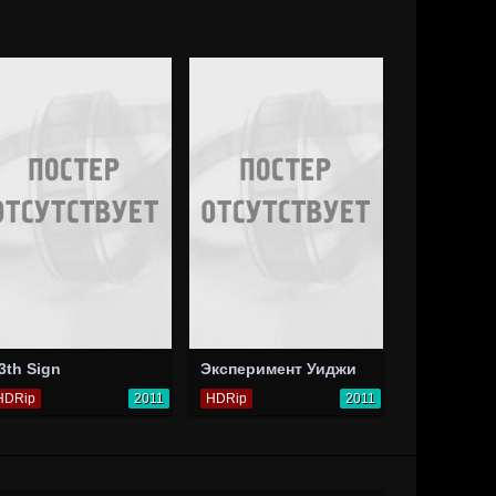
3th Sign
Эксперимент Уиджи
HDRip
2011
HDRip
2011