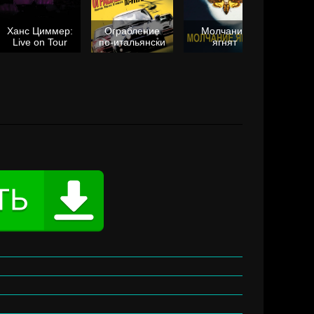
Ханс Циммер:
Ограбление
Молчание
Live on Tour
по-итальянски
ягнят
Та