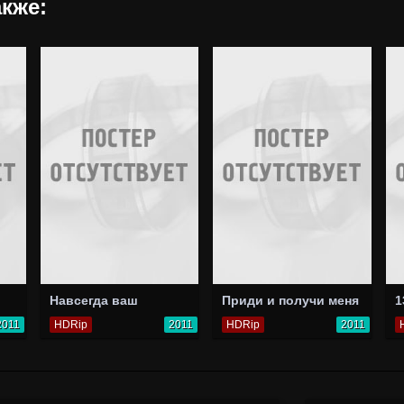
кже:
Навсегда ваш
Приди и получи меня
1
2011
HDRip
2011
HDRip
2011