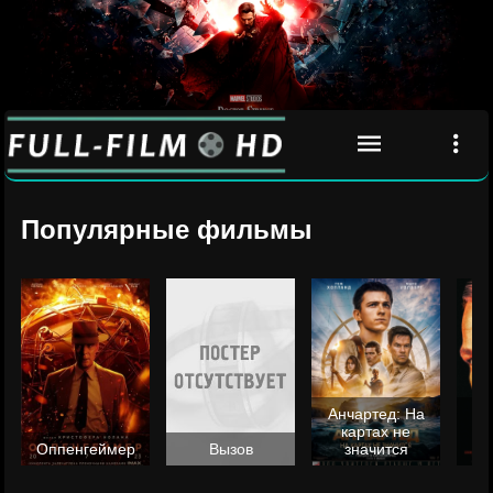
Популярные фильмы
Анчартед: На
картах не
ц
Оппенгеймер
Вызов
значится