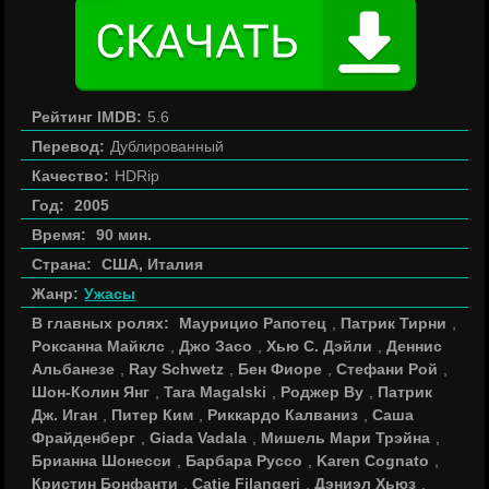
Рейтинг IMDB:
5.6
Перевод:
Дублированный
Качество:
HDRip
Год:
2005
Время:
90 мин.
Страна:
США, Италия
Жанр:
Ужасы
В главных ролях:
Маурицио Рапотец
,
Патрик Тирни
,
Роксанна Майклс
,
Джо Засо
,
Хью С. Дэйли
,
Деннис
Альбанезе
,
Ray Schwetz
,
Бен Фиоре
,
Стефани Рой
,
Шон-Колин Янг
,
Tara Magalski
,
Роджер Ву
,
Патрик
Дж. Иган
,
Питер Ким
,
Риккардо Калваниз
,
Саша
Фрайденберг
,
Giada Vadala
,
Мишель Мари Трэйна
,
Брианна Шонесси
,
Барбара Руссо
,
Karen Cognato
,
Кристин Бонфанти
,
Catie Filangeri
,
Дэниэл Хьюз
,