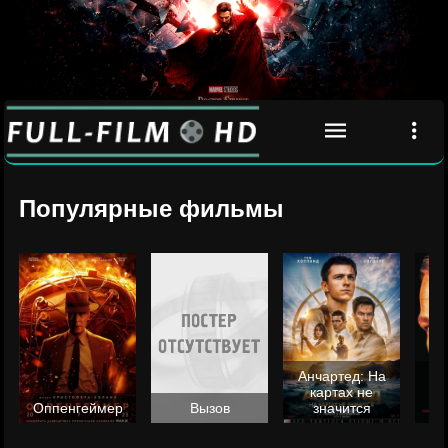
Популярные фильмы
Анчартед: На
картах не
ц
Оппенгеймер
Вызов
значится