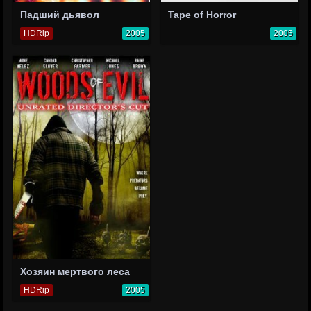
Падший дьявол
Tape of Horror
HDRip
2005
2005
Хозяин мертвого леса
HDRip
2005