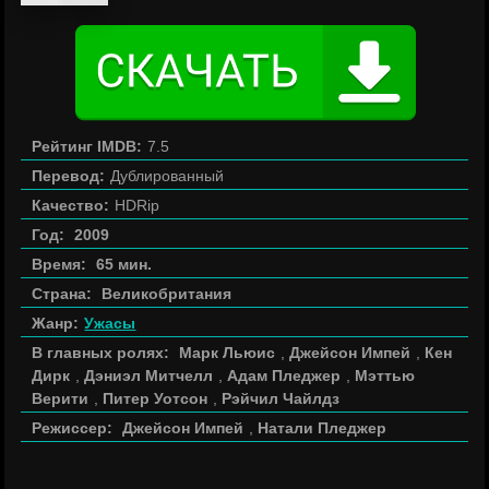
Рейтинг IMDB:
7.5
Перевод:
Дублированный
Качество:
HDRip
Год:
2009
Время:
65 мин.
Страна:
Великобритания
Жанр:
Ужасы
В главных ролях:
Марк Льюис
,
Джейсон Импей
,
Кен
Дирк
,
Дэниэл Митчелл
,
Адам Пледжер
,
Мэттью
Верити
,
Питер Уотсон
,
Рэйчил Чайлдз
Режиссер:
Джейсон Импей
,
Натали Пледжер