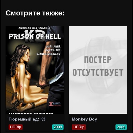
Смотрите также:
Тюремный ад: К3
Monkey Boy
HDRip
2009
HDRip
2009