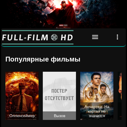
Популярные фильмы
Анчартед: На
картах не
ц
Оппенгеймер
Вызов
значится