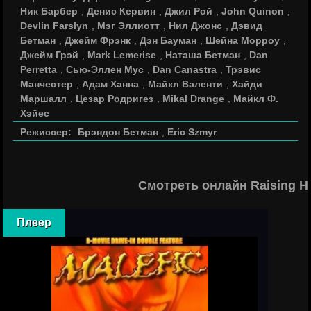
Ник Барбер
,
Денис Кервин
,
Джил Рой
,
John Quinon
,
Devlin Farslyn
,
Мэг Эллиотт
,
Нил Джонс
,
Дэвид
Бетман
,
Джейм Фрэнк
,
Дэн Бауман
,
Шейна Морроу
,
Джейм Грэй
,
Mark Lemerise
,
Наташа Бетман
,
Dan
Perretta
,
Сью-Эллен Мус
,
Dan Canastra
,
Трэвис
Манчестер
,
Адам Ханна
,
Майкл Валенти
,
Хайди
Маршалл
,
Цезар Родригез
,
Mikal Drange
,
Майкл Ф.
Хэйес
Режиссер:
Брэндон Бетман
,
Eric Szmyr
Смотреть онлайн Raising H
Плеер