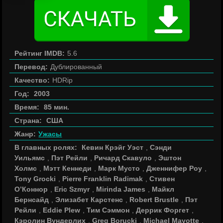
Рейтинг IMDB:
5.6
Перевод:
Дублированный
Качество:
HDRip
Год:
2003
Время:
85 мин.
Страна:
США
Жанр:
Ужасы
В главных ролях:
Кевин Крэйг Уэст
,
Сэнди
Уильямс
,
Пэт Рейли
,
Ричард Скавуло
,
Эштон
Холмс
,
Мэтт Кеннеди
,
Марк Мусто
,
Дженнифер Роу
,
Tony Grocki
,
Pierre Franklin Radimak
,
Стивен
О’Коннор
,
Eric Szmyr
,
Mirinda James
,
Майкл
Бернсайд
,
Элизабет Карстенс
,
Robert Brustle
,
Пэт
Рейли
,
Eddie Plew
,
Тим Сэммон
,
Деррик Форгет
,
Кэролин Вундерлих
,
Greg Borucki
,
Michael Mayotte
,