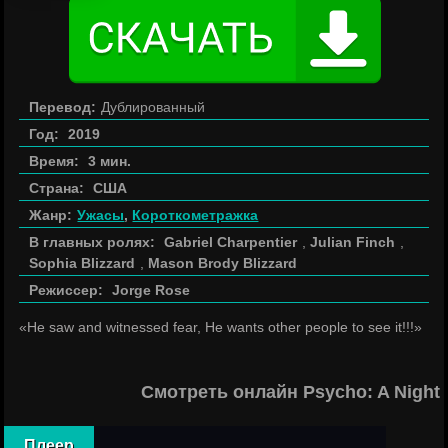
Перевод:
Дублированный
Год:
2019
Время:
3 мин.
Страна:
США
Жанр:
Ужасы
,
Короткометражка
В главных ролях:
Gabriel Charpentier
,
Julian Finch
,
Sophia Blizzard
,
Mason Brody Blizzard
Режиссер:
Jorge Rose
«He saw and witnessed fear, He wants other people to see it!!!»
Смотреть онлайн Psycho: A Night f
Плеер