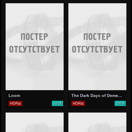
Loom
The Dark Days of Demetrius
HDRip
2019
HDRip
2019