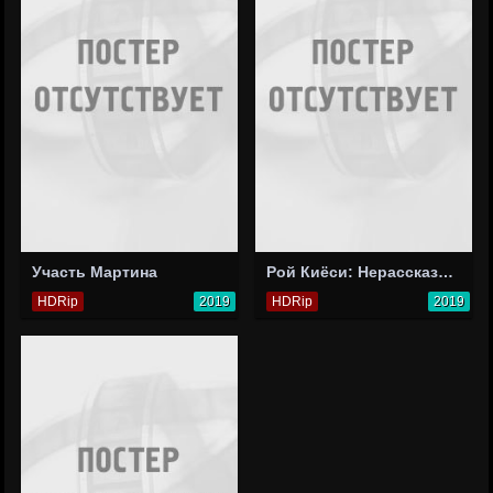
Участь Мартина
Рой Киёси: Нерассказанная история
HDRip
2019
HDRip
2019