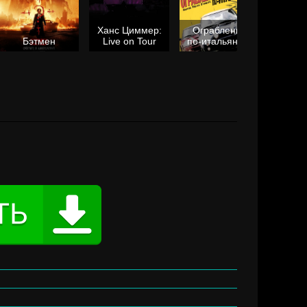
Ханс Циммер:
Ограбление
Мол
Бэтмен
Live on Tour
по-итальянски
я