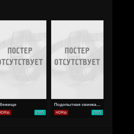
бежище
Подопытная свинка: Лучшие моменты
HDRip
2005
HDRip
2005