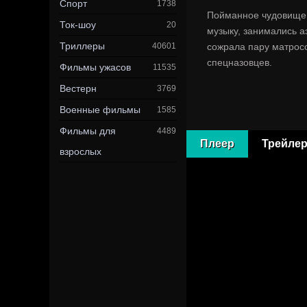
Спорт
1738
Пойманное чудовище д
Ток-шоу
20
музыку, занимались а
Триллеры
40601
сожрала пару матросо
спецназовцев.
Фильмы ужасов
11535
Вестерн
3769
Военные фильмы
1585
Фильмы для
4489
Плеер
Трейле
взрослых