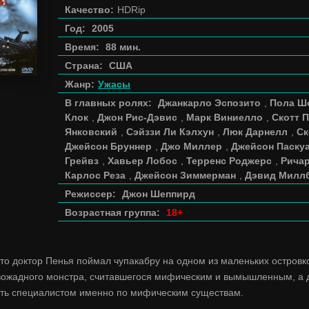
Качество:
HDRip
Год:
2005
Время:
88 мин.
Страна:
США
Жанр:
Ужасы
В главных ролях:
Джанкарло Эспозито
,
Пола Ш
Клок
,
Джон Рис-Дэвис
,
Марк Виниелло
,
Скотт 
Янковский
,
Сэйззи Ли Кэлхун
,
Люк Дарнелл
,
Ск
Джейсон Бруннер
,
Джо Миллер
,
Джейсон Паску
Грейвз
,
Хавьер Лобос
,
Терренс Роджерс
,
Ричар
Карлос Реза
,
Джейсон Зиммерман
,
Дэвид Милл
Режиссер:
Джон Шеппирд
Возрастная группа:
18+
 что доктор Пенья поймал чупакабру на одном из маленьких остров
вожадного монстра, считавшегося мифическим и вымышленным, а д
есть специалистом именно по мифическим существам.