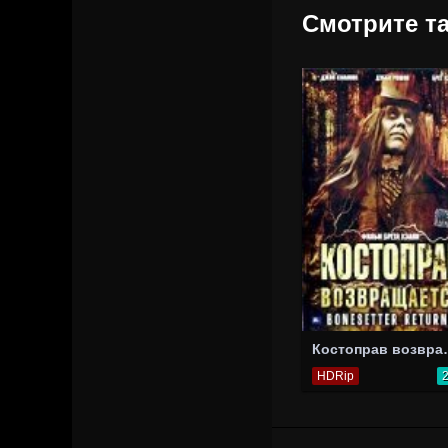
Смотрите та
Костопр
HDRip