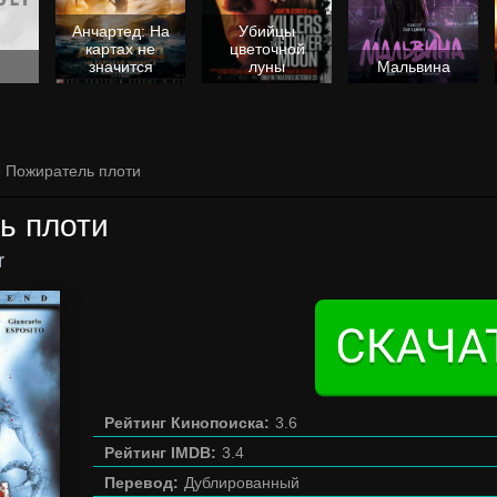
Анчартед: На
Убийцы
картах не
цветочной
значится
луны
Мальвина
» Пожиратель плоти
ь плоти
r
Рейтинг Кинопоиска:
3.6
Рейтинг IMDB:
3.4
Перевод:
Дублированный