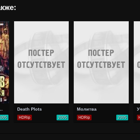
кже:
ав возвращается
Death Plots
Молитва
У
2005
HDRip
2005
HDRip
2005