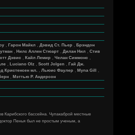
оу
,
Гарон Майкл
,
Дэвид Ст. Пьер
,
Брэндон
Путман
,
Нилс Аллен Стюарт
,
Дилан Нил
,
Стив
отт Дэвис
,
Кайл Лемир
,
Челан Симмонс
,
але
,
Luciano Olz
,
Scott Jolgen
,
Гай Дж.
д Кристенсен мл.
,
Льюис Фаулер
,
Myna Gill
,
берн
,
Мэттью Р. Андерсон
ков Карибского бассейна. Чупакаброй местные
октор Пенья был не простым ученым, а