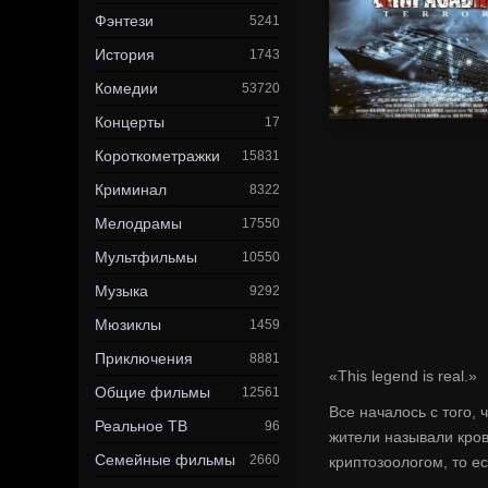
Фэнтези
5241
История
1743
Комедии
53720
Концерты
17
Короткометражки
15831
Криминал
8322
Мелодрамы
17550
Мультфильмы
10550
Музыка
9292
Мюзиклы
1459
Приключения
8881
«This legend is real.»
Общие фильмы
12561
Все началось с того,
Реальное ТВ
96
жители называли кро
Семейные фильмы
2660
криптозоологом, то 