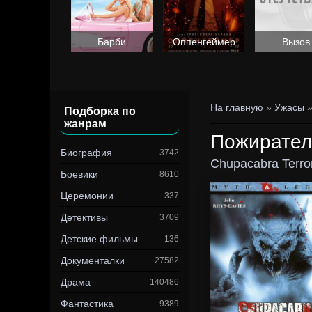
Барби
Оппенгеймер
Вызов
На главную
»
Ужасы
Подборка по
жанрам
Пожирател
Биография
3742
Chupacabra Terro
Боевики
8610
Церемонии
337
Детективы
3709
Детские фильмы
136
Документалки
27582
Драма
140486
Фантастика
9389