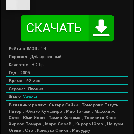
Рейтинг IMDB:
4.4
Перевод:
Дублированный
Качество:
HDRip
Год:
2005
Время:
92 мин.
Страна:
Япония
Жанр:
Ужасы
В главных ролях:
Сигэру Сайки
,
Томорово Тагути
,
Питер
,
Юмико Кумасиро
,
Мио Такаки
,
Масахиро
Сато
,
Юми Иори
,
Тамио Кагэяма
,
Тосихико Хино
,
Хироси Тамура
,
Мари Сомэй
,
Кирара Югао
,
Нацуми
Огава
,
Ото
,
Кэисукэ Синки
,
Мисудзу