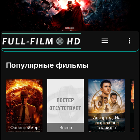
Популярные фильмы
Анчартед: На
картах не
ц
Оппенгеймер
Вызов
значится