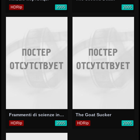
HDRip
2005
2005
Frammenti di scienze inesatte
The Goat Sucker
HDRip
2005
HDRip
2005