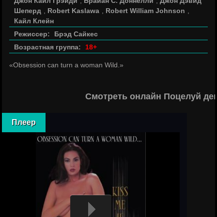
Джон Кайл Грэйди
,
Брайан С. Доннелли
,
Джон Дэвид
Шеперд
,
Robert Kaslawa
,
Robert William Johnson
,
Кайл Клейн
Режиссер:
Брэд Сайкес
Возрастная группа:
18+
«Obsession can turn a woman Wild.»
Смотреть онлайн Поцелуй де
Плеер