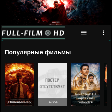
Популярные фильмы
Анчартед: На
картах не
ц
Оппенгеймер
Вызов
значится