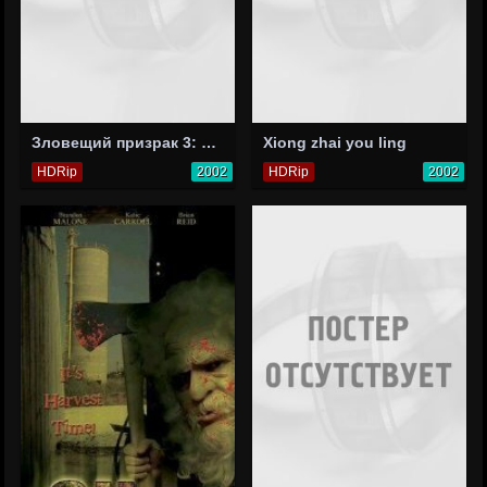
Зловещий призрак 3: Одержимость
Xiong zhai you ling
HDRip
2002
HDRip
2002