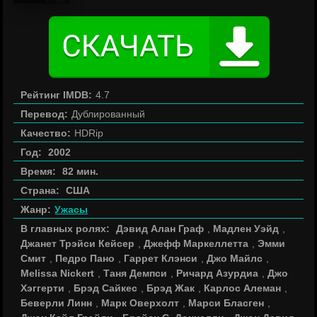
Рейтинг IMDB:
4.7
Перевод:
Дублированный
Качество:
HDRip
Год:
2002
Время:
82 мин.
Страна:
США
Жанр:
Ужасы
В главных ролях:
Дэвид Алан Граф
,
Мадлен Уэйд
,
Джанет Трэйси Кейсер
,
Джефф Маркеллетта
,
Эмми
Смит
,
Педро Пано
,
Гаррет Клэнси
,
Джо Майлс
,
Melissa Nickert
,
Таня Демпси
,
Ричард Азурдиа
,
Джо
Хэггерти
,
Брэд Сайкес
,
Брэд Жак
,
Карлос Алеман
,
Беверли Линн
,
Марк Оверхолт
,
Марси Бласген
,