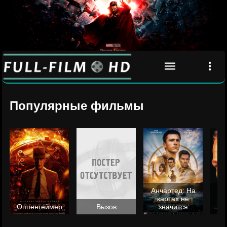
Популярные фильмы
Анчартед: На
картах не
ц
Оппенгеймер
Вызов
значится