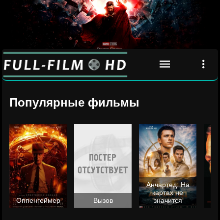
Популярные фильмы
Анчартед: На
картах не
ц
Оппенгеймер
Вызов
значится