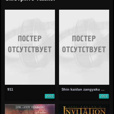
911
Shin kaidan zangyaku hidô: onna keiji to ratai kaibôki
2003
2003