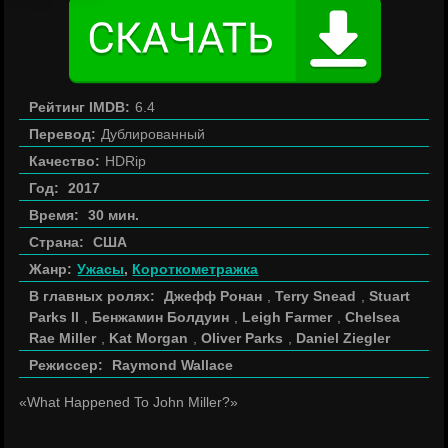
Рейтинг IMDB:
6.4
Перевод:
Дублированный
Качество:
HDRip
Год:
2017
Время:
30 мин.
Страна:
США
Жанр:
Ужасы
,
Короткометражка
В главных ролях:
Джефф Ронан
,
Terry Snead
,
Stuart
Parks II
,
Бенжамин Болдуин
,
Leigh Farmer
,
Chelsea
Rae Miller
,
Kat Morgan
,
Oliver Parks
,
Daniel Ziegler
Режиссер:
Raymond Wallace
«What Happened To John Miller?»