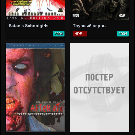
Satan's Schoolgirls
Трупный червь
2004
HDRip
2004