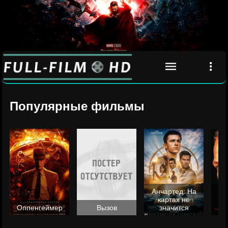
Популярные фильмы
Анчартед: На
картах не
ц
Оппенгеймер
Вызов
значится