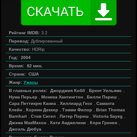
Рейтинг IMDB:
3.2
Перевод:
Дублированный
Качество:
HDRip
Год:
2004
Время:
82 мин.
Страна:
США
Жанр:
Ужасы
В главных ролях:
Джорджия Кобб
,
Брент Уильямс
,
Нума Перьер
,
Моника Хантингтон
,
Билли Пэриш
,
Сара Петтикрю Каниа
,
Хиллиард Гесс
,
Саманта
Клейн
,
Коринн Деккер
,
Тэмми Филор
,
Brian Thomas
Barnhart
,
Стив Сигел
,
Питер Пэриш
,
Victoria Sayeg
,
Джэма МакМахон
,
Кати Анджелини
,
Кори Гринен
,
Джоэль Дюбуа