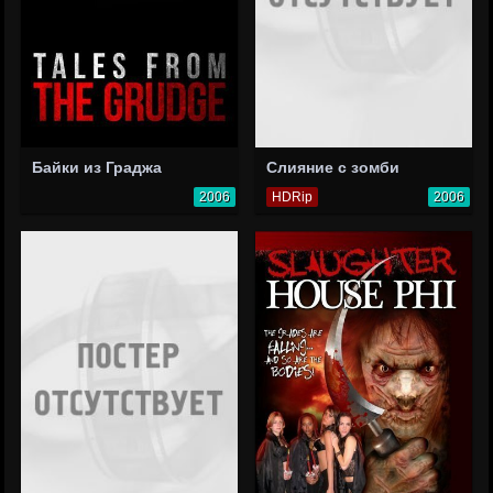
Байки из Граджа
Слияние с зомби
2006
HDRip
2006