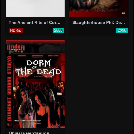
The Ancient Rite of Corey McGillis
Slaughterhouse Phi: Death Sisters
HDRip
2006
2006
Общага мертвецов