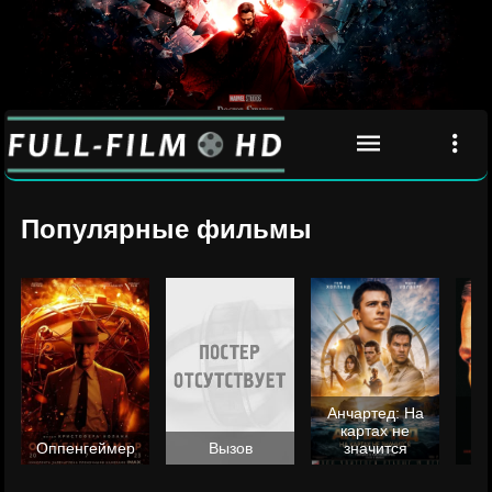
Популярные фильмы
Анчартед: На
картах не
ц
Оппенгеймер
Вызов
значится