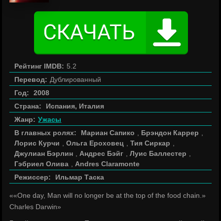
Рейтинг IMDB:
5.2
Перевод:
Дублированный
Год:
2008
Страна:
Испания, Италия
Жанр:
Ужасы
В главных ролях:
Мариан Сапико
,
Брэндон Каррер
,
Лорис Курчи
,
Ольга Ероховец
,
Тия Сиркар
,
Джулиан Бэрлин
,
Андрес Бэйг
,
Луис Баллестер
,
Гэбриел Олива
,
Andres Claramonte
Режиссер:
Ильмар Таска
««One day, Man will no longer be at the top of the food chain.»
Charles Darwin»