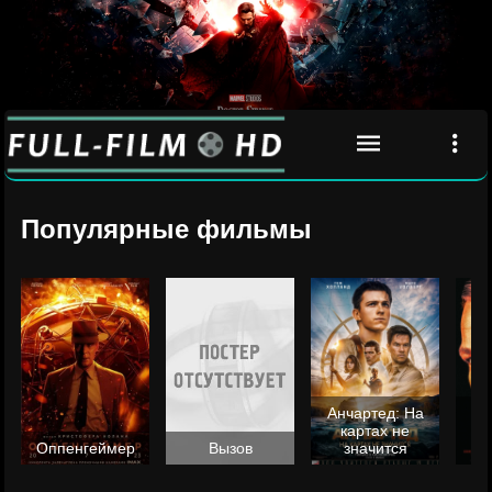
Популярные фильмы
Анчартед: На
картах не
ц
Оппенгеймер
Вызов
значится