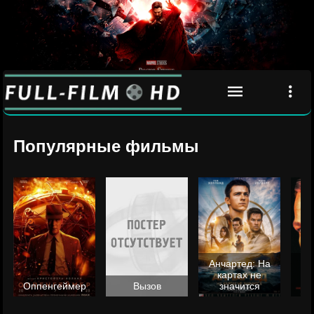
Популярные фильмы
Анчартед: На
картах не
ц
Оппенгеймер
Вызов
значится