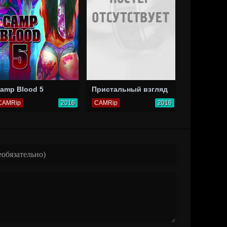
amp Blood 5
Пристальный взгляд
CAMRip
2016
CAMRip
2016