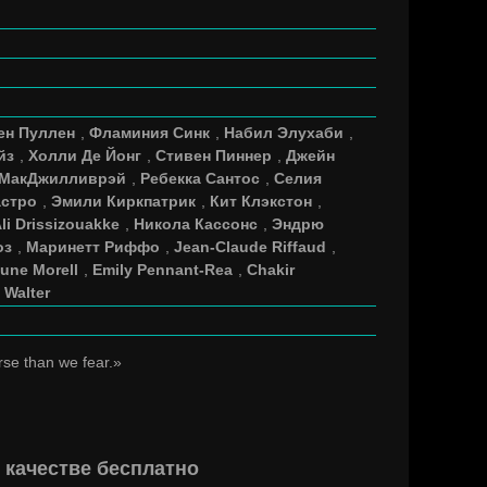
ен Пуллен
,
Фламиния Синк
,
Набил Элухаби
,
йз
,
Холли Де Йонг
,
Стивен Пиннер
,
Джейн
 МакДжилливрэй
,
Ребекка Сантос
,
Селия
астро
,
Эмили Киркпатрик
,
Кит Клэкстон
,
li Drissizouakke
,
Никола Кассонс
,
Эндрю
оз
,
Маринетт Риффо
,
Jean-Claude Riffaud
,
une Morell
,
Emily Pennant-Rea
,
Chakir
 Walter
rse than we fear.»
 качестве бесплатно