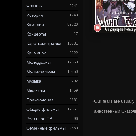
Фэнтези
5241
История
1743
Комедии
53720
Концерты
17
Короткометражки
15831
Криминал
8322
Мелодрамы
17550
Мультфильмы
10550
Музыка
9292
Мюзиклы
1459
Приключения
8881
«Our fears are usually
Общие фильмы
12561
Таинственный Сказочн
Реальное ТВ
96
Семейные фильмы
2660