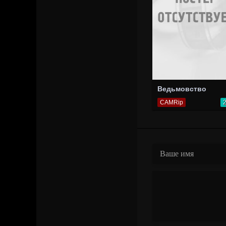
Ведьмовство
CAMRip