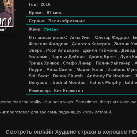
Год:
2016
Время:
97 мин.
Страна:
Великобритания
Жанр:
Ужасы
В главных ролях:
Анна Уинг
,
Олегар Федоро
,
Б
Фенелла Филдинг
,
Алистер Камерон
,
Энтони Уа
Эверс
,
Рози Альварез
,
Джилл Рэймонд
,
Дэвид
Уильямс
,
Чарльз Дейвис
,
Дэвид Бретт
,
Луис К
Триша Хичкок
,
Стефо Линар
,
Полин Уайтакер
,
A
Поури
,
Алва Семпл
,
Мария Уолш
,
Изабель Мун
Sidi Scott
,
Danny Church
,
Anthony Falkingham
,
J
Denyaoui
,
Badr al Moudan
,
Patrick Murphy
,
Eddie
Режиссер:
Кит Клэкстон
 worse than the reality - but not always. Sometimes, things are even wo
ик приготовил для вас семь леденящих кровь историй.
Смотреть онлайн Худшие страхи в хорошем HD