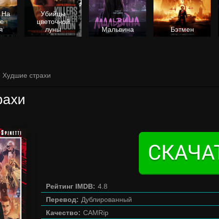
 На
Убийцы
не
цветочной
я
луны
Мальвина
Бэтмен
» Худшие страхи
рахи
Рейтинг IMDB:
4.8
Перевод:
Дублированный
Качество:
CAMRip