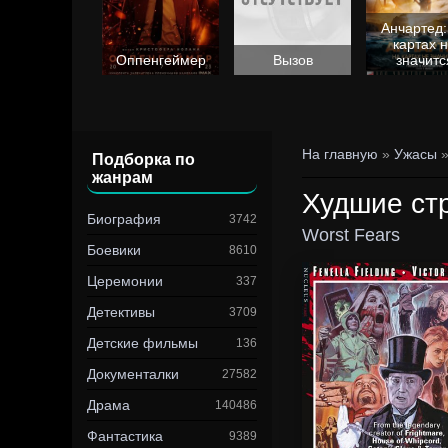
Анчартед:
картах 
Барби
Оппенгеймер
Вызов
значитс
На главную
»
Ужасы
Подборка по
жанрам
Худшие ст
Биография
3742
Worst Fears
Боевики
8610
Церемонии
337
Детективы
3709
Детские фильмы
136
Документалки
27582
Драма
140486
Фантастика
9389