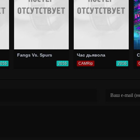
Fangs Vs. Spurs
Час дьявола
C
2016
2016
CAMRip
2016