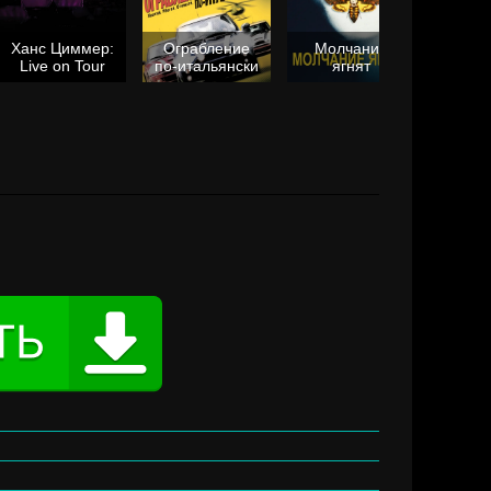
Ханс Циммер:
Ограбление
Молчание
Live on Tour
по-итальянски
ягнят
Та