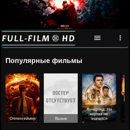
Популярные фильмы
Анчартед: На
картах не
ц
Оппенгеймер
Вызов
значится