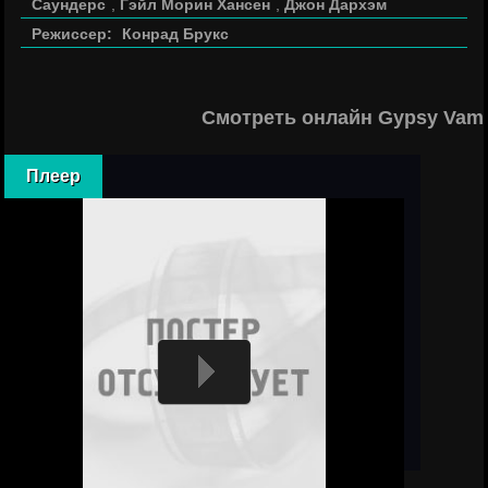
Саундерс
,
Гэйл Морин Хансен
,
Джон Дархэм
Режиссер:
Конрад Брукс
Смотреть онлайн Gypsy Vamp
Плеер