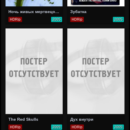
Ночь живых мертвецов: Хроники уцелевших
Зубатка
HDRip
2005
HDRip
2005
The Red Skulls
Дух внутри
HDRip
2005
HDRip
2005