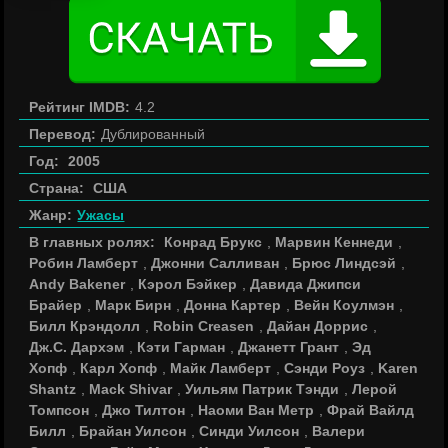
Рейтинг IMDB:
4.2
Перевод:
Дублированный
Год:
2005
Страна:
США
Жанр:
Ужасы
В главных ролях:
Конрад Брукс
,
Марвин Кеннеди
,
Робин Ламберт
,
Джонни Салливан
,
Брюс Линдсэй
,
Andy Bakener
,
Кэрол Бэйкер
,
Давида Джипси
Брайер
,
Марк Бирн
,
Донна Картер
,
Вейн Коулмэн
,
Билл Крэндолл
,
Robin Creasen
,
Дайан Доррис
,
Дж.С. Дархэм
,
Кэти Гарман
,
Джанетт Грант
,
Эд
Хопф
,
Карл Хопф
,
Майк Ламберт
,
Сэнди Роуз
,
Karen
Shantz
,
Mack Shivar
,
Уильям Патрик Тэнди
,
Лерой
Томпсон
,
Джо Тилтон
,
Наоми Ван Метр
,
Фрай Вайлд
Билл
,
Брайан Уилсон
,
Синди Уилсон
,
Валери