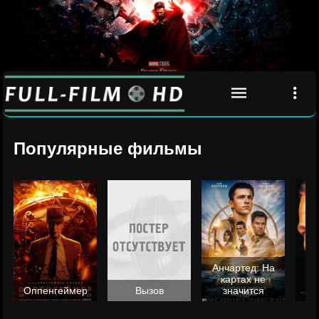
Популярные фильмы
Анчартед: На
картах не
ц
Оппенгеймер
Вызов
значится