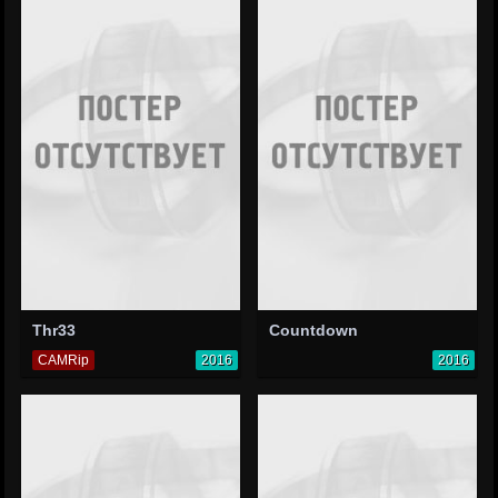
Thr33
Countdown
CAMRip
2016
2016