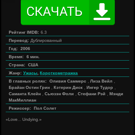
Рейтинг IMDB:
6.3
Перевод:
Дублированный
Год:
2006
Время:
6 мин.
Страна:
США
Жанр:
Ужасы
,
Короткометражка
В главных ролях:
Оливия Саммерс
,
Лиза Вейл
,
Брайан Остин Грин
,
Кэтерин Диск
,
Ингер Тудор
,
Саманта Клейн
,
Сьюзэн Фоли
,
Стефани Рэй
,
Мэнди
МакМиллиан
Режиссер:
Пол Солет
«Love... Undying.»