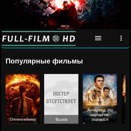
Популярные фильмы
Анчартед: На
картах не
ц
Оппенгеймер
Вызов
значится