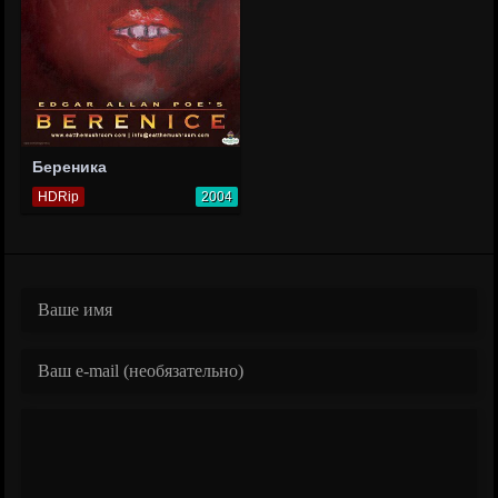
Береника
HDRip
2004