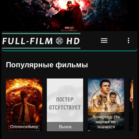
Популярные фильмы
Анчартед: На
картах не
ц
Оппенгеймер
Вызов
значится