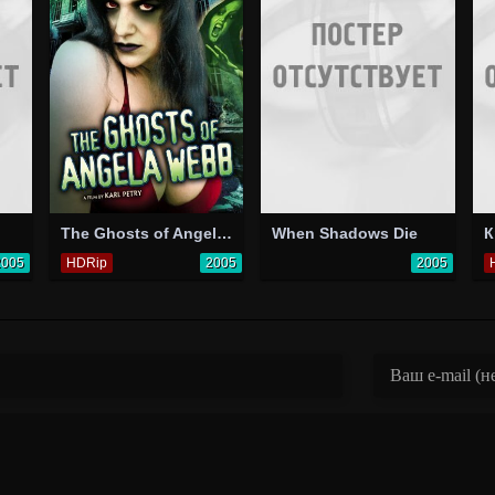
The Ghosts of Angela Webb
When Shadows Die
К
2005
HDRip
2005
2005