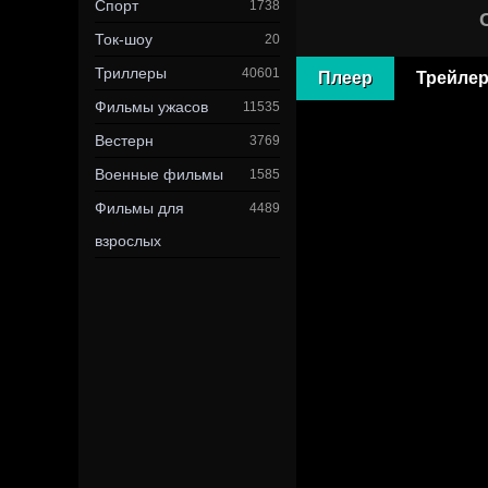
Спорт
1738
Ток-шоу
20
Триллеры
40601
Плеер
Трейле
Фильмы ужасов
11535
Вестерн
3769
Военные фильмы
1585
Фильмы для
4489
взрослых