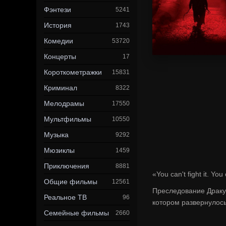
Фэнтези
5241
История
1743
Комедии
53720
Концерты
17
Короткометражки
15831
Криминал
8322
Мелодрамы
17550
Мультфильмы
10550
Музыка
9292
Мюзиклы
1459
Приключения
8881
«You can't fight it. You c
Общие фильмы
12561
Преследование Драку
Реальное ТВ
96
котором развернулос
Семейные фильмы
2660