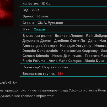
Качество:
HDRip
Год:
2005
Время:
86 мин.
Страна:
США, Румыния
Жанр:
Ужасы
В главных ролях:
Джейсон Лондон
,
Рой Шайде
Джулиано Домэн
,
Джейсон Скотт Ли
,
Дайан Нил
Александра Уэскорт
,
Никодим Унгуряну
,
Илинка
Domnita Constantiniu
,
Константин Кодреску
,
Иоа
Carmen Stimeriu
,
Иоана Джингхина
,
Георгета Ма
Florin Porumb
,
Anne-Marie Caragea
,
Nicole Dutu
Режиссер:
Патрик Люссье
Возрастная группа:
18+
an't kill it.»
лы приводит охотников на вампиров - отца Уффици и Люка в Румы
ь ужасающее кровавое пиршество!