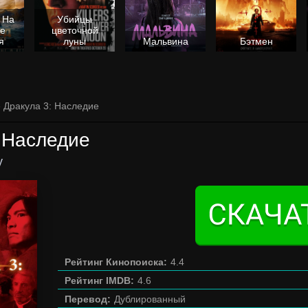
 На
Убийцы
не
цветочной
я
луны
Мальвина
Бэтмен
» Дракула 3: Наследие
 Наследие
y
Рейтинг Кинопоиска:
4.4
Рейтинг IMDB:
4.6
Перевод:
Дублированный