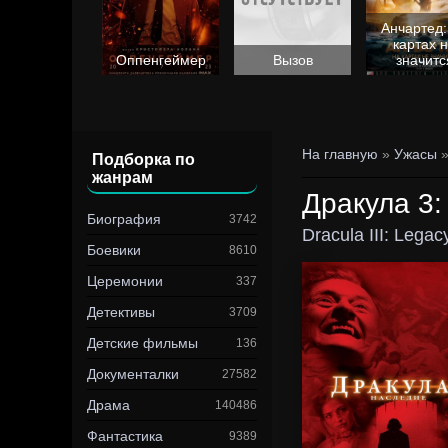
Анчартед:
картах 
Барби
Оппенгеймер
Вызов
значитс
На главную
»
Ужасы
Подборка по
жанрам
Дракула 3:
Биография
3742
Dracula III: Legac
Боевики
8610
Церемонии
337
Детективы
3709
Детские фильмы
136
Документалки
27582
Драма
140486
Фантастика
9389