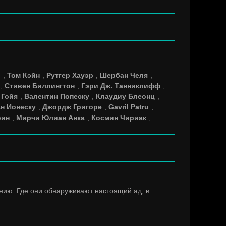
р
,
Том Кэйн
,
Рутгер Хауэр
,
Шербан Челя
,
,
Стивен Биллингтон
,
Гэри Дж. Танниклифф
,
 Гойя
,
Валентин Попеску
,
Клаудиу Блеонц
,
н Ионеску
,
Джордж Григоре
,
Gavril Patru
,
рин
,
Мирчи Юлиан Анка
,
Космин Чириак
,
нию. Где они обнаруживают настоящий ад, в