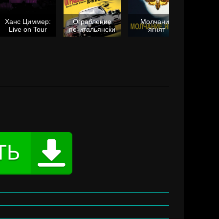
Ханс Циммер:
Ограбление
Молчание
Live on Tour
по-итальянски
ягнят
Та