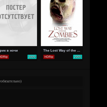
рик в ночи
The Lost Way of the Zombies
HDRip
2005
HDRip
2005