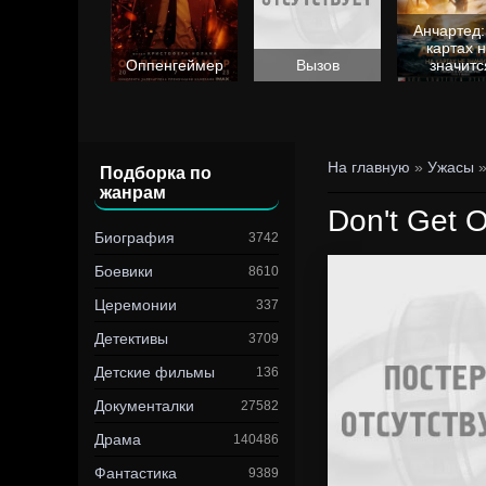
Анчартед:
картах 
Барби
Оппенгеймер
Вызов
значитс
На главную
»
Ужасы
»
Подборка по
жанрам
Don't Get 
Биография
3742
Боевики
8610
Церемонии
337
Детективы
3709
Детские фильмы
136
Документалки
27582
Драма
140486
Фантастика
9389