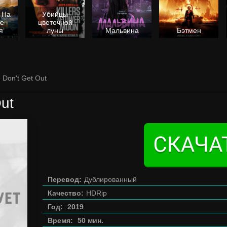
 На
Убийцы
не
цветочной
я
луны
Мальвина
Бэтмен
 Don't Get Out
Out
Перевод:
Дублированный
Качество:
HDRip
Год:
2019
Время:
50 мин.