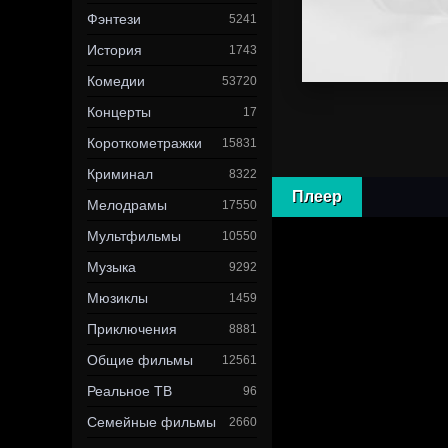
Фэнтези
5241
История
1743
Комедии
53720
Концерты
17
Короткометражки
15831
Криминал
8322
Плеер
Мелодрамы
17550
Мультфильмы
10550
Музыка
9292
Мюзиклы
1459
Приключения
8881
Общие фильмы
12561
Реальное ТВ
96
Семейные фильмы
2660