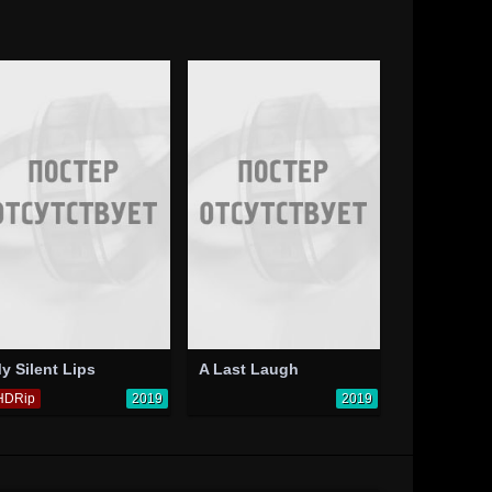
y Silent Lips
A Last Laugh
HDRip
2019
2019