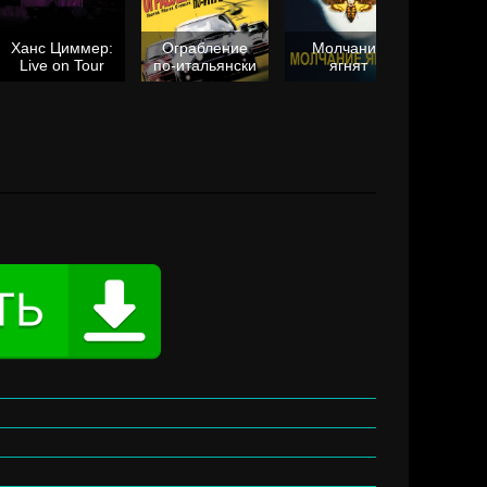
Ханс Циммер:
Ограбление
Молчание
Live on Tour
по-итальянски
ягнят
Та