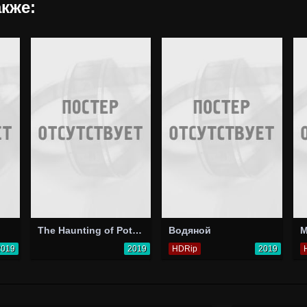
кже:
The Haunting of Pottersfield
Водяной
M
2019
2019
HDRip
2019