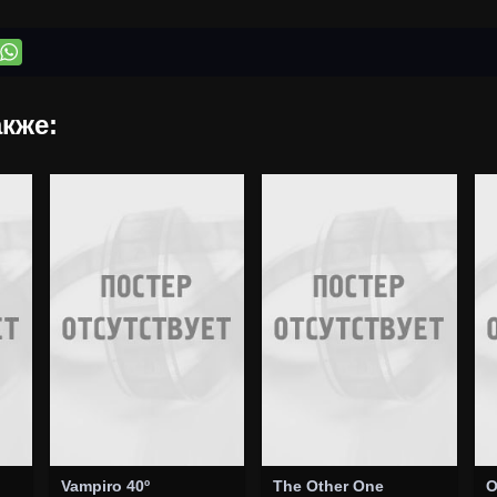
кже:
Vampiro 40º
The Other One