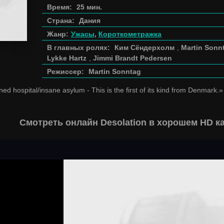
Время:
25 мин.
Страна:
Дания
Жанр:
Ужасы
,
Короткометражка
В главных ролях:
Ким Сёндерхолм
,
Martin Sonn
Lykke Hartz
,
Jimmi Brandt Pedersen
Режиссер:
Martin Sonntag
ed hospital/insane asylum - This is the first of its kind from Denmark.»
Смотреть онлайн Desolation в хорошем HD к