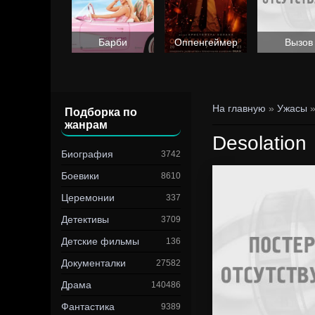
Барби
Оппенгеймер
Вызов
На главную
»
Ужасы
»
Подборка по
жанрам
Desolation
Биография
3742
Боевики
8610
Церемонии
337
Детективы
3709
Детские фильмы
136
Документалки
27582
Драма
140486
Фантастика
9389