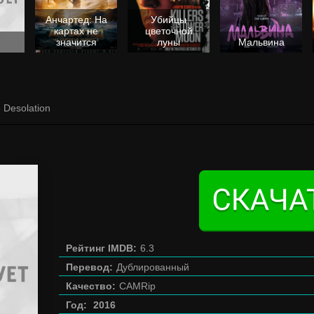
Анчартед: На
Убийцы
картах не
цветочной
значится
луны
Мальвина
 Desolation
Рейтинг IMDB:
6.3
Перевод:
Дублированный
Качество:
CAMRip
Год:
2016