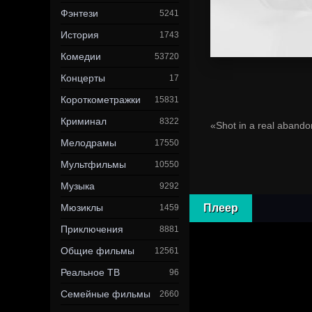
Фэнтези
5241
История
1743
Комедии
53720
Концерты
17
Короткометражки
15831
Криминал
8322
«Shot in a real abandon
Мелодрамы
17550
Мультфильмы
10550
Музыка
9292
Мюзиклы
Плеер
1459
Приключения
8881
Общие фильмы
12561
Реальное ТВ
96
Семейные фильмы
2660