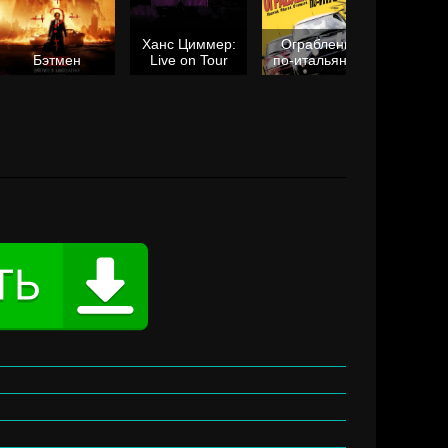
Ханс Циммер:
Ограбление
Мол
Бэтмен
Live on Tour
по-итальянски
я