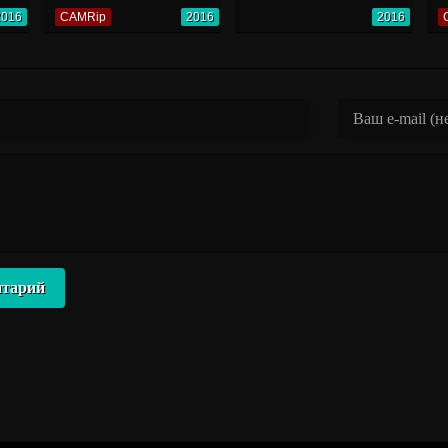
2016
CAMRip
2016
2016
нтарий