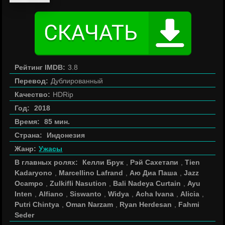
Рейтинг IMDB:
3.8
Перевод:
Дублированный
Качество:
HDRip
Год:
2018
Время:
85 мин.
Страна:
Индонезия
Жанр:
Ужасы
В главных ролях:
Келли Брук
,
Рэй Сахетапи
,
Tien
Kadaryono
,
Marcellino Lafrand
,
Аю Диа Паша
,
Jazz
Ocampo
,
Zulkifli Nasution
,
Bali Nadeya Curtain
,
Ayu
Inten
,
Alfiano
,
Siswanto
,
Widya
,
Acha Ivana
,
Alicia
,
Putri Chintya
,
Oman Narzam
,
Ryan Herdesan
,
Fahmi
Seder