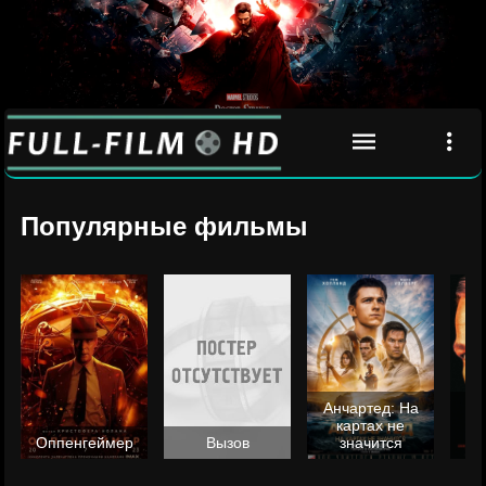
Популярные фильмы
Анчартед: На
картах не
ц
Оппенгеймер
Вызов
значится