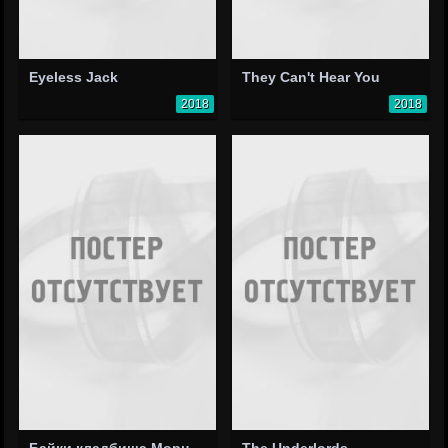
Eyeless Jack
They Can't Hear You
2018
2018
Байки кладбища Морнинг вью
The Underlords