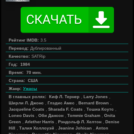
Рейтинг IMDB:
3.5
Перевод:
Дублированный
Качество:
SATRip
Год:
1984
Время:
70 мин.
Страна:
США
Жанр:
Ужасы
В главных ролях:
Киф Л. Тернер
,
Larry Jones
,
Ширли Л. Джонс
,
Глэдис Амес
,
Bernard Brown
,
Jacqueline Coats
,
Sharada F. Coats
,
Тошиа Коутс
,
Loneo Davis
,
Оби Дансон
,
Tommie Graham
,
Onita
Green
,
Arlether Harris
,
Рэндольф Л. Хелтон
,
Denise
Hill
,
Талия Холлоуэй
,
Jeanine Johican
,
Anton