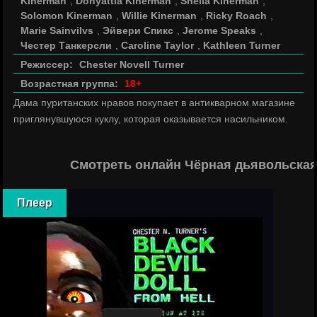
Kinerman
,
Donyattia Kinerman
,
Sheila Kinerman
,
Solomon Kinerman
,
Willie Kinerman
,
Ricky Roach
,
Marie Sainvilvs
,
Эйвери Спикс
,
Jerome Speaks
,
Честер Танкерсли
,
Caroline Taylor
,
Kathleen Turner
Режиссер:
Chester Novell Turner
Возрастная группа:
18+
Дама пуританских нравов покупает в антикварном магазине
приглянувшуюся куклу, которая оказывается насильником.
Смотреть онлайн Чёрная дьявольская 
Плеер