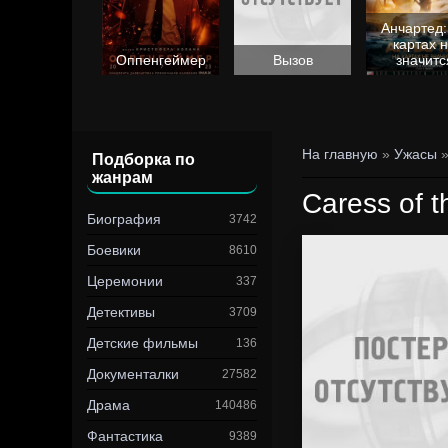
Анчартед:
картах 
Барби
Оппенгеймер
Вызов
значитс
На главную
»
Ужасы
»
Подборка по
жанрам
Caress of t
Биография
3742
Боевики
8610
Церемонии
337
Детективы
3709
Детские фильмы
136
Документалки
27582
Драма
140486
Фантастика
9389