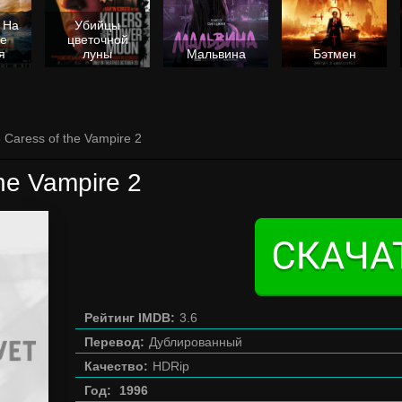
 На
Убийцы
не
цветочной
я
луны
Мальвина
Бэтмен
 Caress of the Vampire 2
he Vampire 2
Рейтинг IMDB:
3.6
Перевод:
Дублированный
Качество:
HDRip
Год:
1996