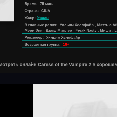
Время:
75 мин.
Страна:
США
Жанр:
Ужасы
В главных ролях:
Уильям Хеллфайр
,
Мэттью Ай
Мэри Энн
,
Джош Миллер
,
Freak Nasty
,
Миши
,
L
Режиссер:
Уильям Хеллфайр
Возрастная группа:
18+
мотреть онлайн Caress of the Vampire 2 в хороше