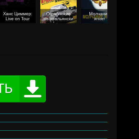
Ханс Циммер:
Ограбление
Молчание
Live on Tour
по-итальянски
ягнят
Та