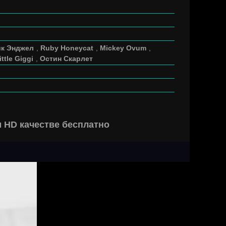
к Энджел
,
Ruby Honeycat
,
Mickey Ovum
,
ittle Giggi
,
Остин Скарлет
м HD качестве бесплатно