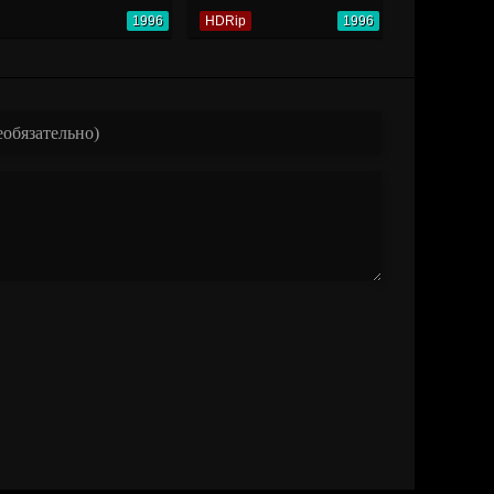
1996
HDRip
1996