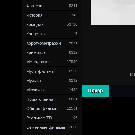
Фэнтези
5241
История
1743
Комедии
53720
Концерты
17
Короткометражки
15831
Криминал
8322
Мелодрамы
17550
Мультфильмы
10550
С
Музыка
9292
Мюзиклы
1459
Плеер
Приключения
8881
Общие фильмы
12561
Реальное ТВ
96
Семейные фильмы
2660