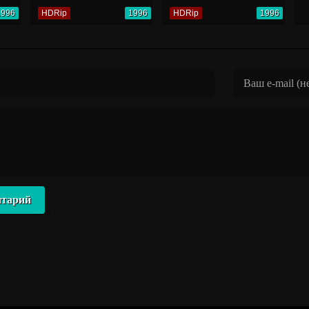
1996
HDRip
1996
HDRip
1996
нтарий