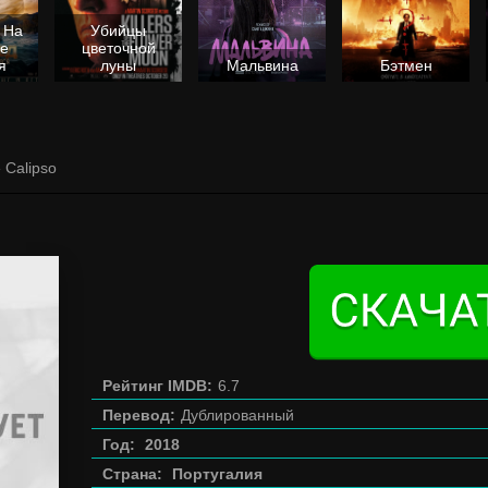
 На
Убийцы
не
цветочной
я
луны
Мальвина
Бэтмен
 Calipso
Рейтинг IMDB:
6.7
Перевод:
Дублированный
Год:
2018
Страна:
Португалия