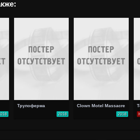
кже:
Трупоферма
Clown Motel Massacre
2018
2018
2018