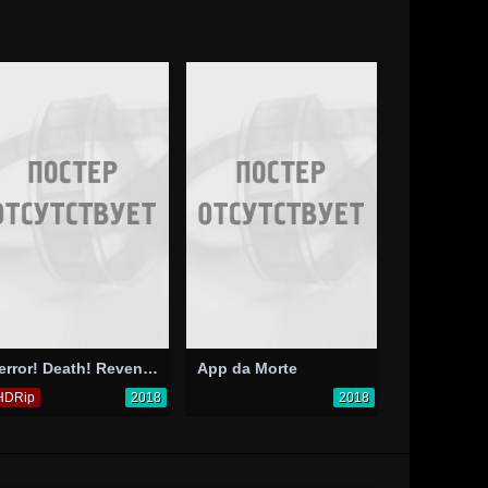
Terror! Death! Revenge!
App da Morte
HDRip
2018
2018