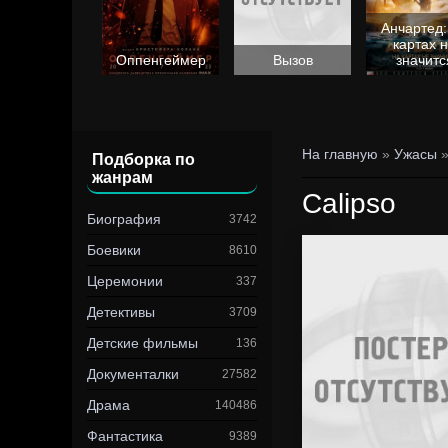
Анчартед:
картах 
Барби
Оппенгеймер
Вызов
значитс
На главную
»
Ужасы
»
Подборка по
жанрам
Calipso
Биография
3742
Боевики
8610
Церемонии
337
Детективы
3709
Детские фильмы
136
Документалки
27582
Драма
140486
Фантастика
9389