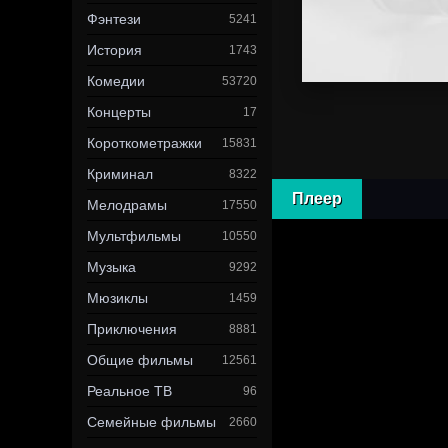
Фэнтези
5241
История
1743
Комедии
53720
Концерты
17
Короткометражки
15831
Криминал
8322
Плеер
Мелодрамы
17550
Мультфильмы
10550
Музыка
9292
Мюзиклы
1459
Приключения
8881
Общие фильмы
12561
Реальное ТВ
96
Семейные фильмы
2660