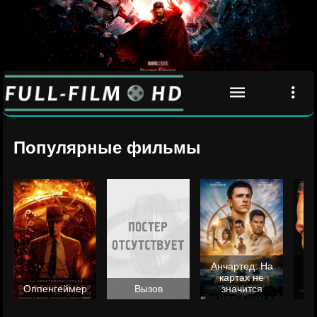
Популярные фильмы
Анчартед: На
картах не
ц
Оппенгеймер
Вызов
значится