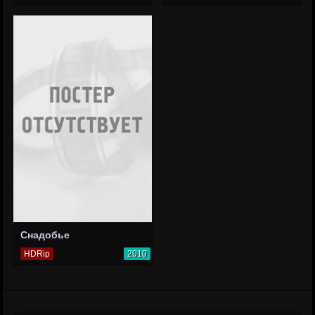
Снадобье
HDRip
2010