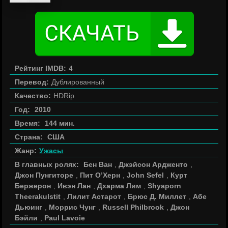
Рейтинг IMDB:
4
Перевод:
Дублированный
Качество:
HDRip
Год:
2010
Время:
144 мин.
Страна:
США
Жанр:
Ужасы
В главных ролях:
Бен Ван
,
Джэйсон Ардженто
,
Джон Пунгиторе
,
Пит О’Херн
,
John Sefel
,
Курт
Бержерон
,
Ивэн Лан
,
Дхарма Лим
,
Shyaporn
Theerakulstit
,
Лилит Астарот
,
Брюс Д. Миллет
,
Абе
Дьюинг
,
Моррис Чунг
,
Russell Philbrook
,
Джон
Бэйли
,
Paul Lavoie