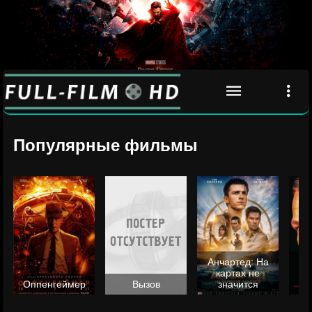
Популярные фильмы
Анчартед: На
картах не
ц
Оппенгеймер
Вызов
значится