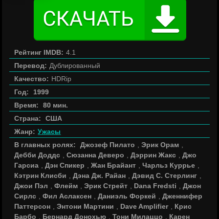
Рейтинг IMDB:
4.1
Перевод:
Дублированный
Качество:
HDRip
Год:
1999
Время:
80 мин.
Страна:
США
Жанр:
Ужасы
В главных ролях:
Джозеф Пилато
,
Эрик Орам
,
Дебби Доддс
,
Сюзанна Деверо
,
Дэррин Жакс
,
Джо
Гарсиа
,
Дэн Спикер
,
Жан Брайант
,
Чарльз Куррье
,
Кэтрин Клисби
,
Дэна Дж. Райан
,
Дэвид С. Стерлинг
,
Джои Пэл
,
Флейм
,
Эрик Стрейт
,
Dana Fredsti
,
Джон
Сирлс
,
Фил Аслаксен
,
Даниэль Форкей
,
Дженнифер
Паттерсон
,
Энтони Мартини
,
Dave Amplifier
,
Крис
Барбо
,
Бернард Донохью
,
Тони Милаццо
,
Карен