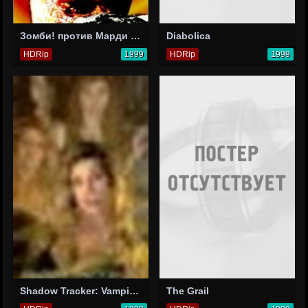
Зомби! против Марди Гра
Diabolica
HDRip
1999
HDRip
1999
Shadow Tracker: Vampire Hunter
The Grail