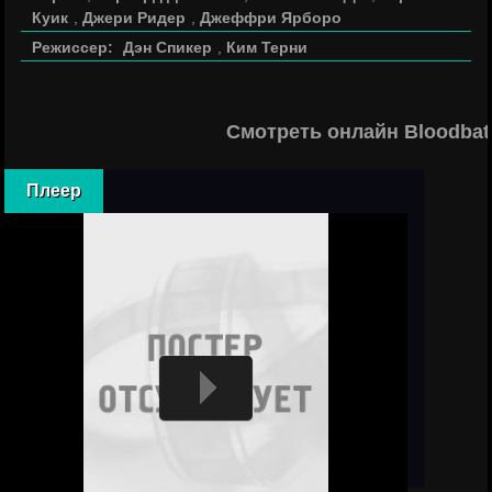
Куик
,
Джери Ридер
,
Джеффри Ярборо
Режиссер:
Дэн Спикер
,
Ким Терни
Смотреть онлайн Bloodbat
Плеер