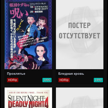
Проклятье
Бледная кровь
HDRip
1990
HDRip
1990