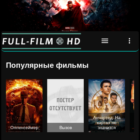
Популярные фильмы
Анчартед: На
картах не
ц
Оппенгеймер
Вызов
значится