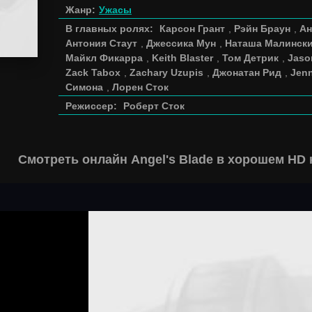
Жанр:
Ужасы
В главных ролях:
Карсон Грант
,
Рэйн Браун
,
Ан
Антония Стаут
,
Джессика Мун
,
Наташа Малинск
Майкл Фикарра
,
Keith Blaster
,
Том Детрик
,
Jaso
Zack Tabox
,
Zachary Uzupis
,
Джонатан Рид
,
Jenn
Симона
,
Лорен Сток
Режиссер:
Роберт Сток
Смотреть онлайн Angel's Blade в хорошем HD 