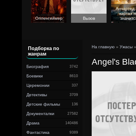
Анчартед:
картах 
Барби
Оппенгеймер
Вызов
значитс
На главную
»
Ужасы
»
Подборка по
жанрам
Angel's Bl
Биография
3742
Боевики
8610
Церемонии
337
Детективы
3709
Детские фильмы
136
Документалки
27582
Драма
140486
Фантастика
9389