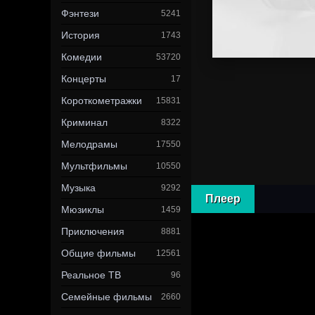
Фэнтези
5241
История
1743
Комедии
53720
Концерты
17
Короткометражки
15831
Криминал
8322
Мелодрамы
17550
Мультфильмы
10550
Музыка
9292
Плеер
Мюзиклы
1459
Приключения
8881
Общие фильмы
12561
Реальное ТВ
96
Семейные фильмы
2660