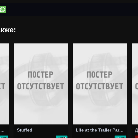
кже:
Yôjo densetsu Seirên X: Mashô no yûwaku
Stuffed
Life at the Trailer Park of Terror
Д