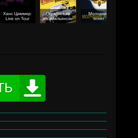
Ханс Циммер:
Ограбление
Молчание
Live on Tour
по-итальянски
ягнят
Та