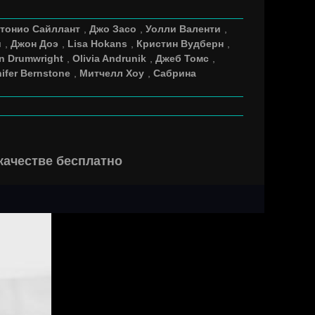
тонио Сайллант
,
Джо Засо
,
Уолли Валенти
,
и
,
Джон Доэ
,
Lisa Hokans
,
Кристин Вудберн
,
n Drumwright
,
Olivia Andrunik
,
Джеб Томс
,
ifer Bernstone
,
Митчелл Хоу
,
Сабрина
качестве бесплатно