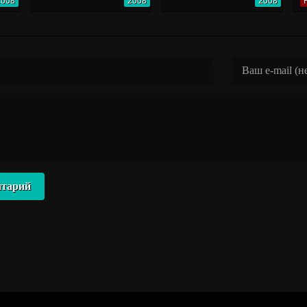
2008
2008
2008
нтарий