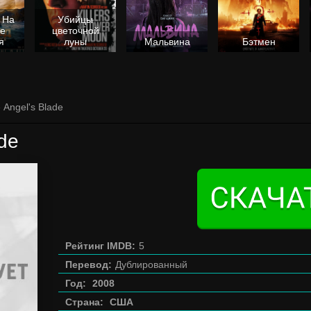
 На
Убийцы
не
цветочной
я
луны
Мальвина
Бэтмен
 Angel's Blade
ade
Рейтинг IMDB:
5
Перевод:
Дублированный
Год:
2008
Страна:
США