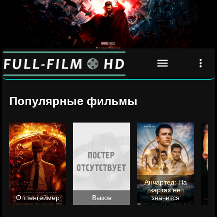
Популярные фильмы
Анчартед: На
картах не
ц
Оппенгеймер
Вызов
значится