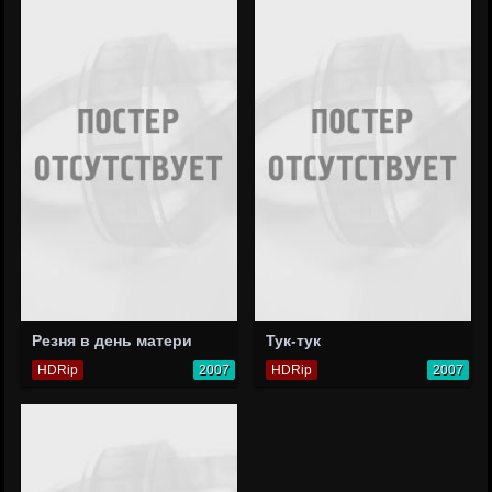
Резня в день матери
Тук-тук
HDRip
2007
HDRip
2007