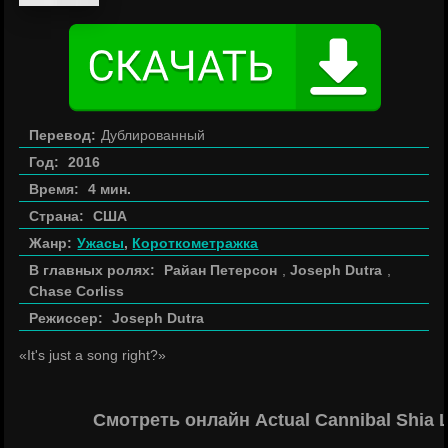
Перевод:
Дублированный
Год:
2016
Время:
4 мин.
Страна:
США
Жанр:
Ужасы
,
Короткометражка
В главных ролях:
Райан Петерсон
,
Joseph Dutra
,
Chase Corliss
Режиссер:
Joseph Dutra
«It's just a song right?»
Смотреть онлайн Actual Cannibal Shia 