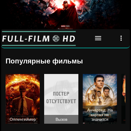
Популярные фильмы
Анчартед: На
картах не
ц
Оппенгеймер
Вызов
значится