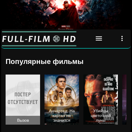
Популярные фильмы
Анчартед: На
Убийцы
картах не
цветочной
Вызов
значится
луны