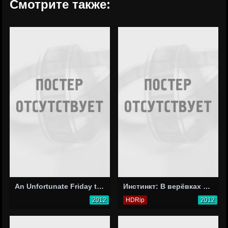
Смотрите также:
An Unfortunate Friday the 13th Part 3
Инстинкт: В верёвках безумия
2012
HDRip
2012