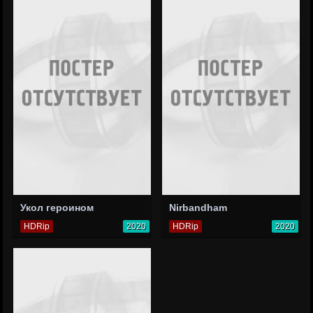
Укол героином
Nirbandham
HDRip
2020
HDRip
2020