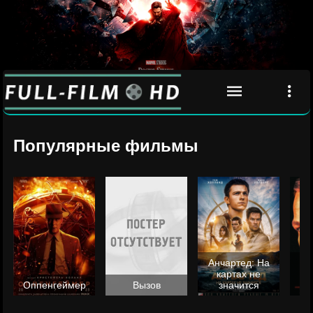
Популярные фильмы
Анчартед: На
картах не
ц
Оппенгеймер
Вызов
значится