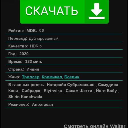
Рейтинг IMDB:
3.8
Перевод:
Дублированный
Качество:
HDRip
Год:
2020
Время:
133 мин.
Страна:
Индия
Жанр:
Триллер
,
Криминал
,
Боевик
В главных ролях:
Натарайя Субраманьян
,
Самудира
Кани
,
Сибрадж
,
Riythvika
,
Санам Шетти
,
Йоги Бабу
,
Shirin Kanchwala
Режиссер:
Anbarasan
Смотреть онлайн Walter