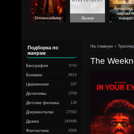
Анчартед:
картах 
Барби
Оппенгеймер
Вызов
значитс
На главную
»
Трилле
Подборка по
жанрам
The Weeknd
Биография
3742
Боевики
8610
Церемонии
337
Детективы
3709
Детские фильмы
136
Документалки
27582
Драма
140486
Фантастика
9389