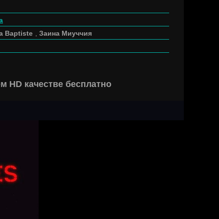
а
a Baptiste
,
Заина Миуччия
ем HD качестве бесплатно