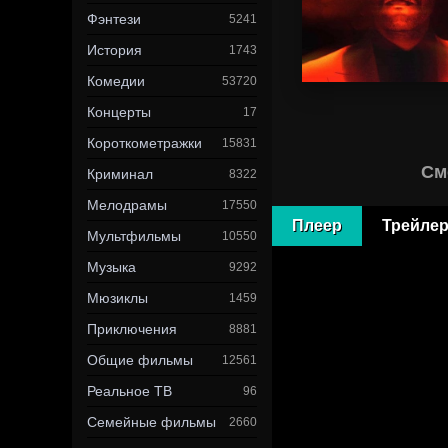
Фэнтези
5241
История
1743
Комедии
53720
Концерты
17
Короткометражки
15831
См
Криминал
8322
Мелодрамы
17550
Плеер
Трейле
Мультфильмы
10550
Музыка
9292
Мюзиклы
1459
Приключения
8881
Общие фильмы
12561
Реальное ТВ
96
Семейные фильмы
2660