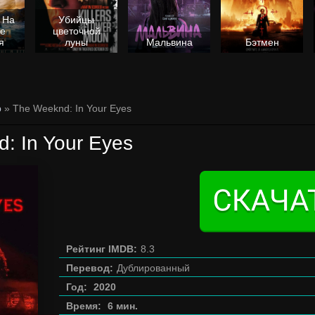
 На
Убийцы
не
цветочной
я
луны
Мальвина
Бэтмен
р
» The Weeknd: In Your Eyes
: In Your Eyes
Рейтинг IMDB:
8.3
Перевод:
Дублированный
Год:
2020
Время:
6 мин.