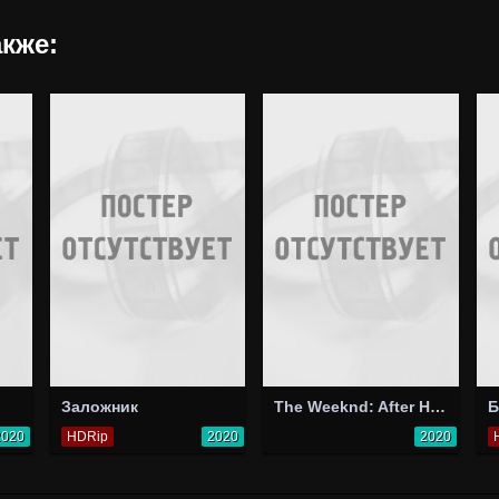
кже:
Заложник
The Weeknd: After Hours
Б
2020
HDRip
2020
2020