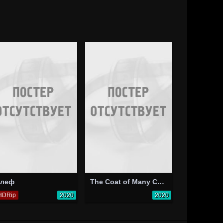
леф
The Coat of Many Colours
HDRip
2020
2020