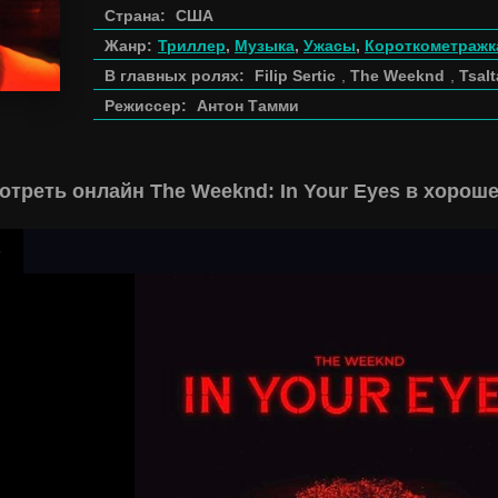
Страна:
США
Жанр:
Триллер
,
Музыка
,
Ужасы
,
Короткометражк
В главных ролях:
Filip Sertic
,
The Weeknd
,
Tsalt
Режиссер:
Антон Тамми
отреть онлайн The Weeknd: In Your Eyes в хорош
р