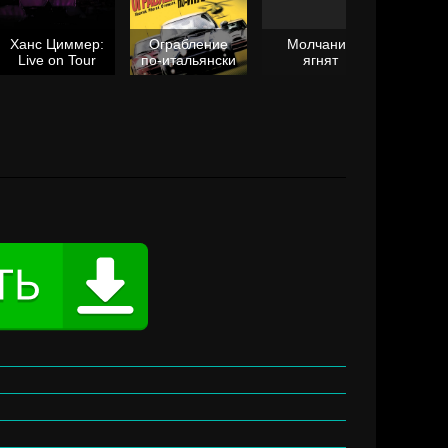
Ханс Циммер:
Ограбление
Молчание
Live on Tour
по-итальянски
ягнят
Та