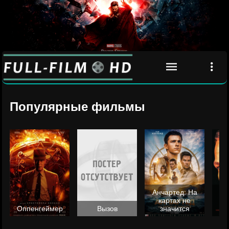
Популярные фильмы
Анчартед: На
картах не
ц
Оппенгеймер
Вызов
значится