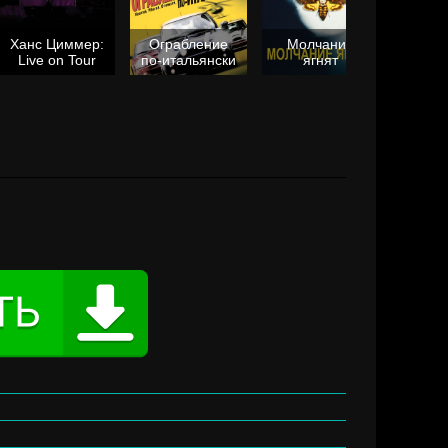
Ханс Циммер:
Ограбление
Молчание
Live on Tour
по-итальянски
ягнят
Та