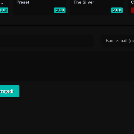
 краткое. Киноальманах «Один»
Preset
The Silver
C
2018
2018
2018
нтарий