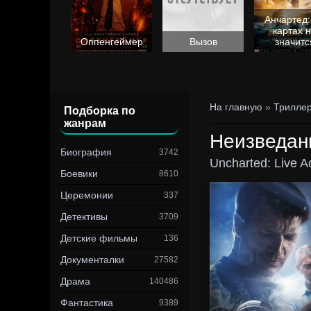
Анчартед:
картах 
Барби
Оппенгеймер
Вызов
значитс
На главную
»
Трилле
Подборка по
жанрам
Неизведан
Биография
3742
Uncharted: Live A
Боевики
8610
Церемонии
337
Детективы
3709
Детские фильмы
136
Документалки
27582
Драма
140486
Фантастика
9389