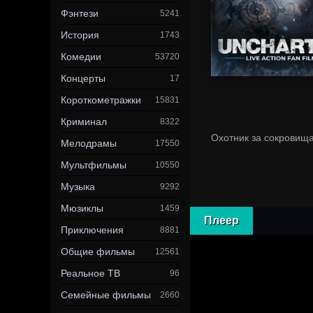
Фэнтези
5241
История
1743
Комедии
53720
Концерты
17
Короткометражки
15831
Криминал
8322
Охотник за сокровища
Мелодрамы
17550
Мультфильмы
10550
Музыка
9292
Мюзиклы
1459
Плеер
Приключения
8881
Общие фильмы
12561
Реальное ТВ
96
Семейные фильмы
2660