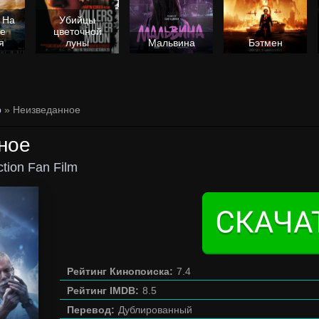
 На
Убийцы
не
цветочной
я
луны
Мальвина
Бэтмен
р
» Неизведанное
ное
ction Fan Film
Рейтинг Кинопоиска:
7.4
Рейтинг IMDB:
8.5
Перевод:
Дублированный