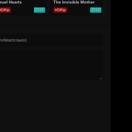
ruel Hearts
The Invisible Mother
HDRip
2018
HDRip
2018