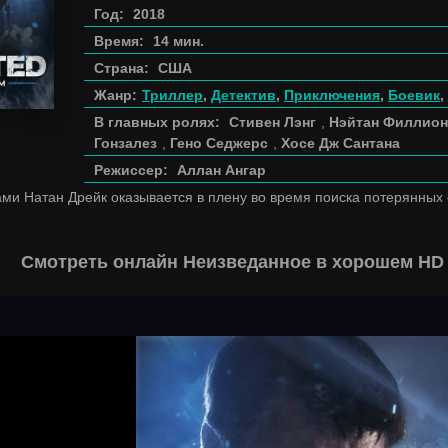
Год:
2018
Время:
14 мин.
Страна:
США
Жанр:
Триллер
,
Детектив
,
Приключения
,
Боевик
,
В главных ролях:
Стивен Лэнг
,
Нэйтан Филлион
Гонзалез
,
Гено Седжерс
,
Хосе Дж Сантана
Режиссер:
Аллан Ангар
ми Натан Дрейк оказывается в плену во время поиска потерянных с
Смотреть онлайн Неизведанное в хорошем HD 