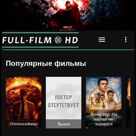
Популярные фильмы
Анчартед: На
картах не
ц
Оппенгеймер
Вызов
значится