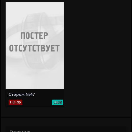
Сторож №47
HDRip
2008