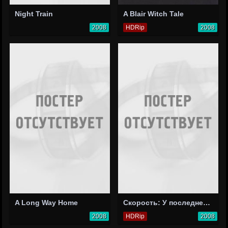
Night Train
A Blair Witch Tale
2008
HDRip
2008
A Long Way Home
Скорость: У последней черты
2008
HDRip
2008